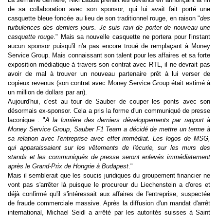
de sa collaboration avec son sponsor, qui lui avait fait porté une
casquette bleue foncée au lieu de son traditionnel rouge, en raison "
des
turbulences des derniers jours. Je suis ravi de porter de nouveau une
casquette rouge
." Mais sa nouvelle casquette ne portera pour l'instant
aucun sponsor puisqu'il n'a pas encore troué de remplaçant à Money
Service Group. Mais connaissant son talent pour les affaires et sa forte
exposition médiatique à travers son contrat avec RTL, il ne devrait pas
avoir de mal à trouver un nouveau partenaire prêt à lui verser de
copieux revenus (son contrat avec Money Service Group était estimé à
un million de dollars par an).
Aujourd'hui, c'est au tour de Sauber de couper les ponts avec son
désormais ex-sponsor. Cela a pris la forme d'un communiqué de presse
laconique : "
A la lumière des derniers développements par rapport à
Money Service Group, Sauber F1 Team a décidé de mettre un terme à
sa relation avec l'entreprise avec effet immédiat. Les logos de MSG,
qui apparaissaient sur les vêtements de l'écurie, sur les murs des
stands et les communiqués de presse seront enlevés immédiatement
après le Grand-Prix de Hongrie à Budapest
."
Mais il semblerait que les soucis juridiques du groupement financier ne
vont pas s'arrêter là puisque le procureur du Liechenstein a d'ores et
déjà confirmé qu'il s'intéressait aux affaires de l'entreprise, suspectée
de fraude commerciale massive. Après la diffusion d'un mandat d'arrêt
international, Michael Seidl a arrêté par les autorités suisses à Saint