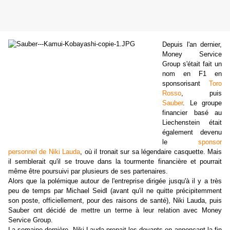
Depuis l'an dernier,
Money Service
Group s'était fait un
nom en F1 en
sponsorisant
Toro
Rosso
, puis
Sauber
. Le groupe
financier basé au
Liechenstein était
également devenu
le
sponsor
personnel de Niki Lauda
, où il tronait sur sa légendaire casquette. Mais
il semblerait qu'il se trouve dans la tourmente financière et pourrait
même être poursuivi par plusieurs de ses partenaires.
Alors que la polémique autour de l'entreprise dirigée jusqu'à il y a très
peu de temps par Michael Seidl (avant qu'il ne quitte précipitemment
son poste, officiellement, pour des raisons de santé), Niki Lauda, puis
Sauber ont décidé de mettre un terme à leur relation avec Money
Service Group.
La semaine dernière, Niki Lauda prenait les devants en annonçant la fin