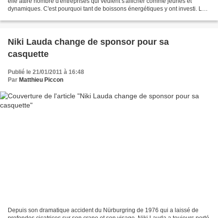
elle attire nombre d'entreprises qui veulent s'afficher comme jeunes et
dynamiques. C'est pourquoi tant de boissons énergétiques y ont investi. La
dernière en date est Mad-Croc,...
Niki Lauda change de sponsor pour sa
casquette
Publié le 21/01/2011 à 16:48
Par
Matthieu Piccon
Depuis son dramatique accident du Nürburgring de 1976 qui a laissé de
profondes cicatrices sur son crane et son visage, Niki Lauda a toujours porté