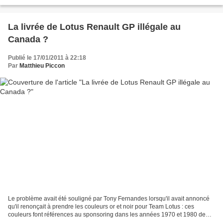
constructeur de Woking va également...
La livrée de Lotus Renault GP illégale au
Canada ?
Publié le 17/01/2011 à 22:18
Par
Matthieu Piccon
Le problème avait été souligné par Tony Fernandes lorsqu'il avait annoncé
qu'il renonçait à prendre les couleurs or et noir pour Team Lotus : ces
couleurs font références au sponsoring dans les années 1970 et 1980 de
John Player Special. Or le cigaratier...