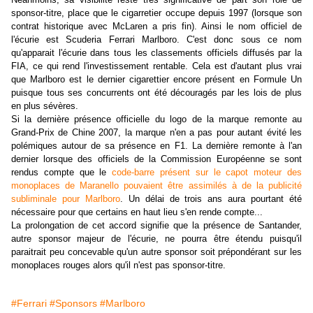
sponsor-titre, place que le cigarretier occupe depuis 1997 (lorsque son
contrat historique avec McLaren a pris fin). Ainsi le nom officiel de
l'écurie est Scuderia Ferrari Marlboro. C'est donc sous ce nom
qu'apparait l'écurie dans tous les classements officiels diffusés par la
FIA, ce qui rend l'investissement rentable. Cela est d'autant plus vrai
que Marlboro est le dernier cigarettier encore présent en Formule Un
puisque tous ses concurrents ont été découragés par les lois de plus
en plus sévères.
Si la dernière présence officielle du logo de la marque remonte au
Grand-Prix de Chine 2007, la marque n'en a pas pour autant évité les
polémiques autour de sa présence en F1. La dernière remonte à l'an
dernier lorsque des officiels de la Commission Européenne se sont
rendus compte que le
code-barre présent sur le capot moteur des
monoplaces de Maranello pouvaient être assimilés à de la publicité
subliminale pour Marlboro
. Un délai de trois ans aura pourtant été
nécessaire pour que certains en haut lieu s'en rende compte...
La prolongation de cet accord signifie que la présence de Santander,
autre sponsor majeur de l'écurie, ne pourra être étendu puisqu'il
paraitrait peu concevable qu'un autre sponsor soit prépondérant sur les
monoplaces rouges alors qu'il n'est pas sponsor-titre.
#Ferrari
#Sponsors
#Marlboro