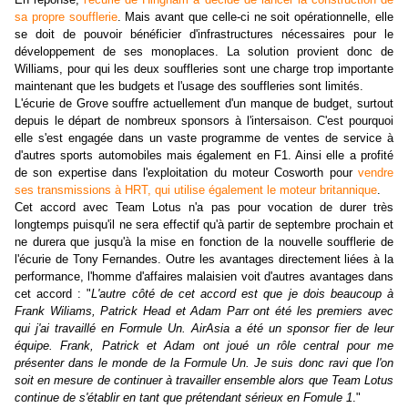
sa propre soufflerie
. Mais avant que celle-ci ne soit opérationnelle, elle
se doit de pouvoir bénéficier d'infrastructures nécessaires pour le
développement de ses monoplaces. La solution provient donc de
Williams, pour qui les deux souffleries sont une charge trop importante
maintenant que les budgets et l'usage des souffleries sont limités.
L'écurie de Grove souffre actuellement d'un manque de budget, surtout
depuis le départ de nombreux sponsors à l'intersaison. C'est pourquoi
elle s'est engagée dans un vaste programme de ventes de service à
d'autres sports automobiles mais également en F1. Ainsi elle a profité
de son expertise dans l'exploitation du moteur Cosworth pour
vendre
ses transmissions à HRT, qui utilise également le moteur britannique
.
Cet accord avec Team Lotus n'a pas pour vocation de durer très
longtemps puisqu'il ne sera effectif qu'à partir de septembre prochain et
ne durera que jusqu'à la mise en fonction de la nouvelle soufflerie de
l'écurie de Tony Fernandes. Outre les avantages directement liées à la
performance, l'homme d'affaires malaisien voit d'autres avantages dans
cet accord : "
L'autre côté de cet accord est que je dois beaucoup à
Frank Wiliams, Patrick Head et Adam Parr ont été les premiers avec
qui j'ai travaillé en Formule Un. AirAsia a été un sponsor fier de leur
équipe. Frank, Patrick et Adam ont joué un rôle central pour me
présenter dans le monde de la Formule Un. Je suis donc ravi que l'on
soit en mesure de continuer à travailler ensemble alors que Team Lotus
continue de s'établir en tant que prétendant sérieux en Fomule 1
."