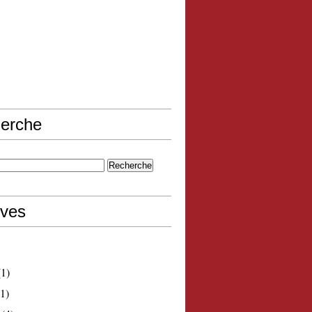
erche
ives
1)
1)