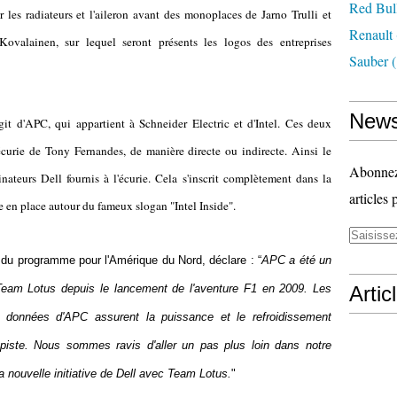
Red Bul
r les radiateurs et l'aileron avant des monoplaces de Jarno Trulli et
Renault
Kovalainen, sur lequel seront présents les logos des entreprises
Sauber
(
News
git d'APC, qui appartient à Schneider Electric et d'Intel. Ces deux
l'écurie de Tony Fernandes, de manière directe ou indirecte. Ainsi le
Abonnez-
nateurs Dell fournis à l'écurie. Cela s'inscrit complètement dans la
articles 
 en place autour du fameux slogan "Intel Inside".
 du programme pour l'Amérique du Nord, déclare : “
APC a été un
 Team Lotus depuis le lancement de l'aventure F1 en 2009. Les
Artic
de données d'APC assurent la puissance et le refroidissement
 piste. Nous sommes ravis d'aller un pas plus loin dans notre
a nouvelle initiative de Dell avec Team Lotus.
"