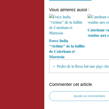
Vous aimerez aussi :
Caterham va
vendue aux e
Force India
"victime" de la faillite
de Caterham et
Marussia
Commenter cet article
Ajouter un commentaire