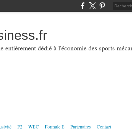
iness.fr
ne entièrement dédié à l'économie des sports méca
usivité
F2
WEC
Formule E
Partenaires
Contact