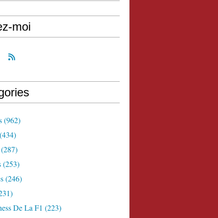
ez-moi
gories
s
(962)
(434)
(287)
s
(253)
s
(246)
231)
ness De La F1
(223)