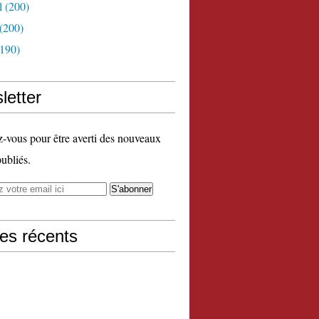
l
(200)
(200)
190)
letter
vous pour être averti des nouveaux
publiés.
les récents