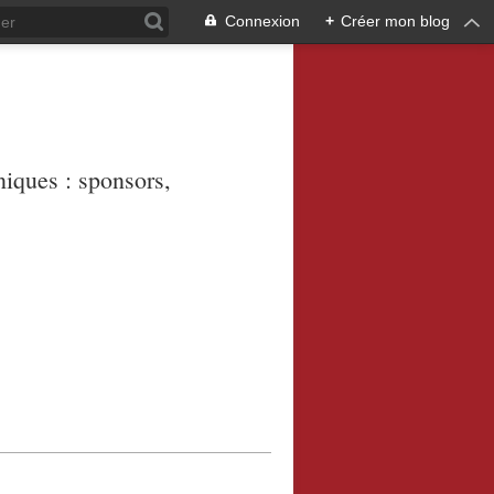
Connexion
+
Créer mon blog
niques : sponsors,