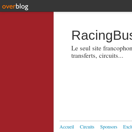
RacingBus
Le seul site francopho
transferts, circuits...
Accueil
Circuits
Sponsors
Excl