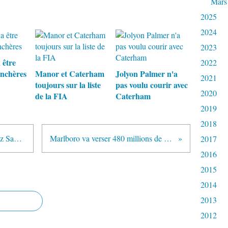
Mars
2025
2024
2023
 être
2022
nchères
Manor et Caterham
Jolyon Palmer n'a
2021
toujours sur la liste
pas voulu courir avec
2020
de la FIA
Caterham
2019
2018
Pedro de la Rosa fait une pige chez Sauber à la place de Sergio Perez
Marlboro va verser 480 millions de dollars à Ferrari sur trois ans
2017
2016
2015
2014
2013
2012