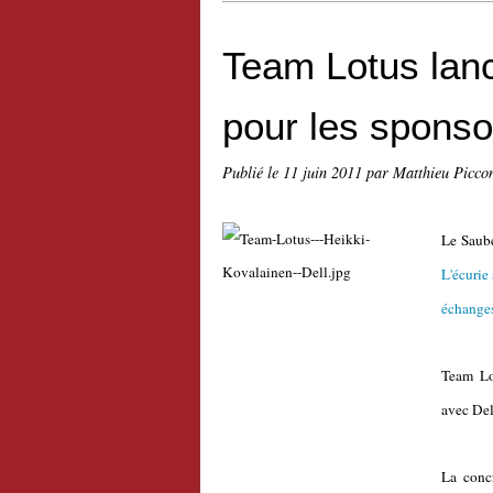
Team Lotus lan
pour les sponso
Publié le
11 juin 2011
par Matthieu Picco
Le Saube
L'écurie 
échanges
Team Lo
avec Del
La concr