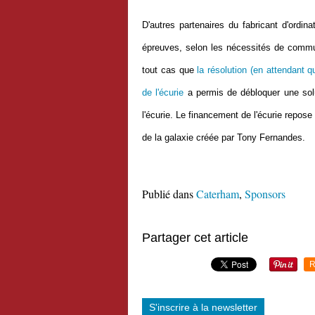
D'autres partenaires du fabricant d'ordin
épreuves, selon les nécessités de commu
tout cas que
la résolution (en attendant q
de l'écurie
a permis de débloquer une solu
l'écurie. Le financement de l'écurie repos
de la galaxie créée par Tony Fernandes.
Publié dans
Caterham
,
Sponsors
Partager cet article
R
S'inscrire à la newsletter