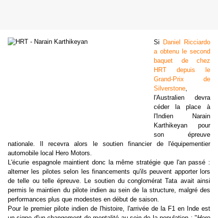
Si
Daniel Ricciardo
a obtenu le second
baquet de chez
HRT depuis le
Grand-Prix de
Silverstone
,
l'Australien devra
céder la place à
l'Indien Narain
Karthikeyan pour
son épreuve
nationale. Il recevra alors le soutien financier de l'équipementier
automobile local Hero Motors.
L'écurie espagnole maintient donc la même stratégie que l'an passé :
alterner les pilotes selon les financements qu'ils peuvent apporter lors
de telle ou telle épreuve. Le soutien du conglomérat Tata avait ainsi
permis le maintien du pilote indien au sein de la structure, malgré des
performances plus que modestes en début de saison.
Pour le premier pilote indien de l'histoire, l'arrivée de la F1 en Inde est
un signe d'un changement de mentalité au sein de la population : "
Hero