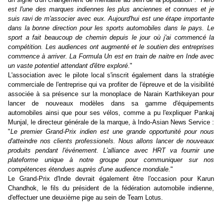
est l'une des marques indiennes les plus anciennes et connues et je
suis ravi de m'associer avec eux. Aujourd'hui est une étape importante
dans la bonne direction pour les sports automobiles dans le pays. Le
sport a fait beaucoup de chemin depuis le jour où j'ai commencé la
compétition. Les audiences ont augmenté et le soutien des entreprises
commence à arriver. La Formula Un est en train de naitre en Inde avec
un vaste potentiel attendant d'être exploré
."
L'association avec le pilote local s'inscrit également dans la stratégie
commerciale de l'entreprise qui va profiter de l'épreuve et de la visibilité
associée à sa présence sur la monoplace de Narain Karthikeyan pour
lancer de nouveaux modèles dans sa gamme d'équipements
automobiles ainsi que pour ses vélos, comme a pu l'expliquer Pankaj
Munjal, le directeur générale de la marque, à Indo-Asian News Service :
"
Le premier Grand-Prix indien est une grande opportunité pour nous
d'atteindre nos clients professionels. Nous allons lancer de nouveaux
produits pendant l'événement. L'alliance avec HRT va fournir une
plateforme unique à notre groupe pour communiquer sur nos
compétences étendues auprès d'une audience mondiale.
"
Le Grand-Prix d'Inde devrait également être l'occasion pour Karun
Chandhok, le fils du président de la fédération automobile indienne,
d'effectuer une deuxième pige au sein de Team Lotus.