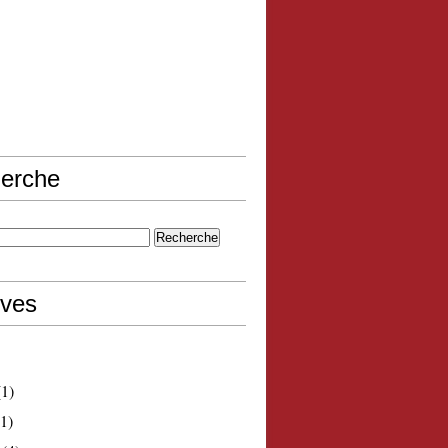
erche
ives
1)
1)