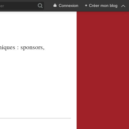
Connexion
+
Créer mon blog
niques : sponsors,