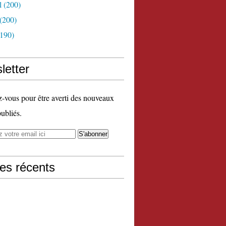
l
(200)
(200)
190)
letter
vous pour être averti des nouveaux
publiés.
les récents