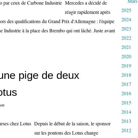
Mars
Mercedes a décidé de
2025
réagir rapidement après
2024
ors des qualifications du Grand Prix d'Allemagne : l'équipe
2023
e Industrie à la place des Brembo qui ont lâché. Juste avant
2022
2021
2020
2019
 une pige de deux
2018
2017
otus
2016
2015
con
2014
2013
Depuis le début de la saison, le sponsor
2012
sur les pontons des Lotus change