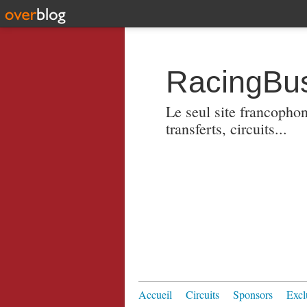
RacingBus
Le seul site francopho
transferts, circuits...
Accueil
Circuits
Sponsors
Excl