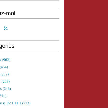
ez-moi
gories
s
(962)
(434)
(287)
s
(253)
s
(246)
231)
ness De La F1
(223)