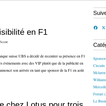
Suiv
sibilité en F1
Piccon
Caté
nque suisse UBS a décidé de recentrer sa présence en F1
Sponsor
es événements avec des VIP plutôt que de la publicité en
Circuits
 annoncé son arrivée en tant que sponsor de la F1 en août
Mclaren
William
Mercede
Ferrari
(
Le Busi
e chez Lotus pour trois