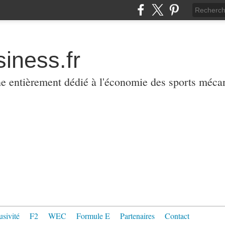
iness.fr
ne entièrement dédié à l'économie des sports méca
usivité
F2
WEC
Formule E
Partenaires
Contact