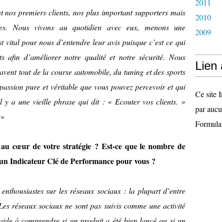
2011
nt nos premiers clients, nos plus important supporters mais
2010
ques. Nous vivons au quotidien avec eux, menons une
2009
t vital pour nous d’entendre leur avis puisque c’est ce qui
 afin d’améliorer notre qualité et notre sécurité. Nous
Lien
vent tout de la course automobile, du tuning et des sports
passion pure et véritable que vous pouvez percevoir et qui
Ce site I
l y a une vieille phrase qui dit : « Ecouter vos clients. »
par aucu
»
Formula
t au cœur de votre stratégie ? Est-ce que le nombre de
 un Indicateur Clé de Performance pour vous ?
enthousiastes sur les réseaux sociaux : la plupart d’entre
Les réseaux sociaux ne sont pas suivis comme une activité
ide à comprendre si un produit a été bien lancé ou si un