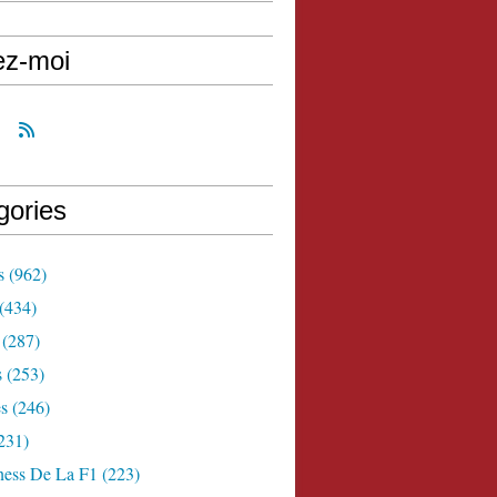
ez-moi
gories
s
(962)
(434)
(287)
s
(253)
s
(246)
231)
ness De La F1
(223)