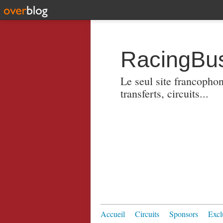
RacingBus
Le seul site francopho
transferts, circuits...
Accueil
Circuits
Sponsors
Excl