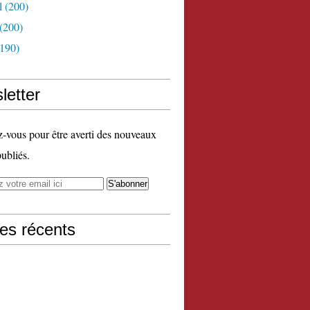
l
(200)
(200)
190)
letter
vous pour être averti des nouveaux
publiés.
les récents