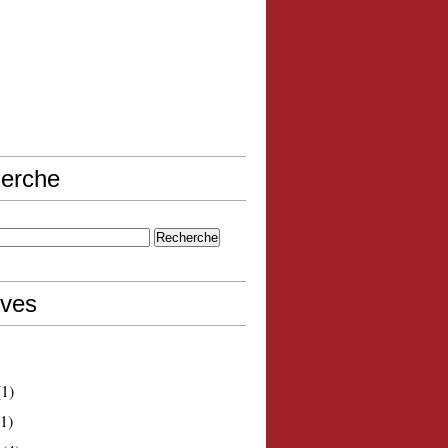
erche
ives
1)
1)