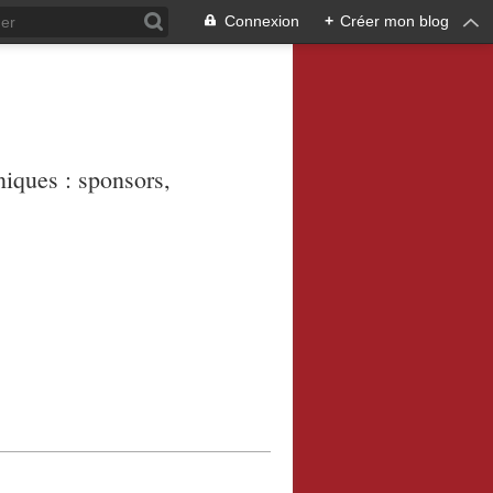
Connexion
+
Créer mon blog
niques : sponsors,