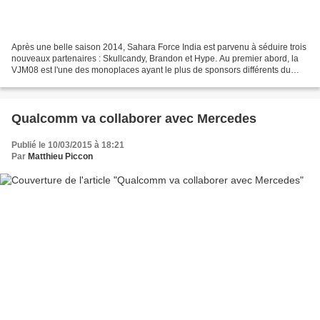
Après une belle saison 2014, Sahara Force India est parvenu à séduire trois
nouveaux partenaires : Skullcandy, Brandon et Hype. Au premier abord, la
VJM08 est l'une des monoplaces ayant le plus de sponsors différents du
plateau. Néanmoins, un grand nombre...
Qualcomm va collaborer avec Mercedes
Publié le 10/03/2015 à 18:21
Par
Matthieu Piccon