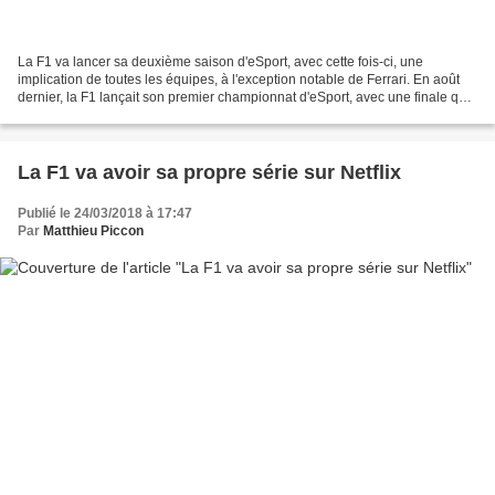
La F1 va lancer sa deuxième saison d'eSport, avec cette fois-ci, une
implication de toutes les équipes, à l'exception notable de Ferrari. En août
dernier, la F1 lançait son premier championnat d'eSport, avec une finale qui
se tenait dans le cadre du Grand...
La F1 va avoir sa propre série sur Netflix
Publié le 24/03/2018 à 17:47
Par
Matthieu Piccon