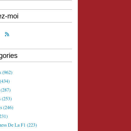
ez-moi
gories
s
(962)
(434)
(287)
s
(253)
s
(246)
231)
ness De La F1
(223)