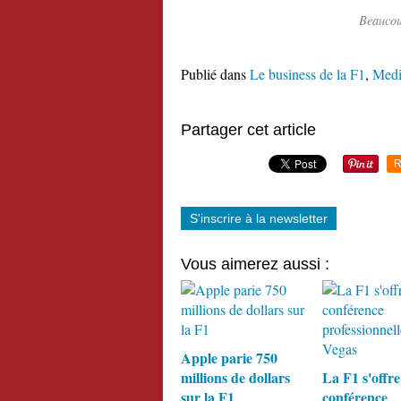
Beaucou
Publié dans
Le business de la F1
,
Medi
Partager cet article
R
S'inscrire à la newsletter
Vous aimerez aussi :
Apple parie 750
millions de dollars
La F1 s'offre
sur la F1
conférence