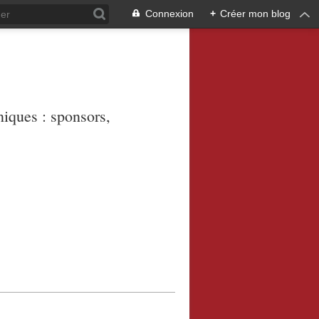
Connexion
+
Créer mon blog
niques : sponsors,