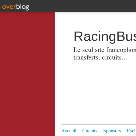
RacingBus
Le seul site francopho
transferts, circuits...
Accueil
Circuits
Sponsors
Excl