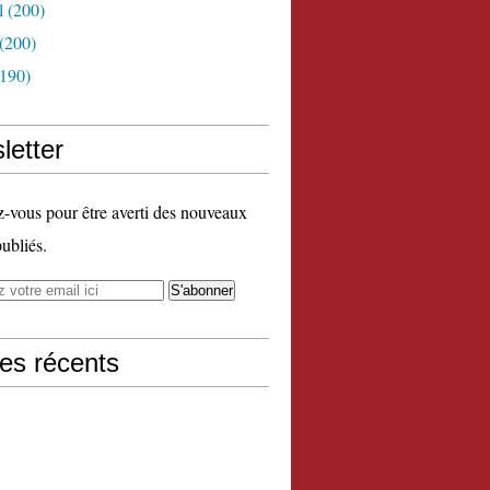
l
(200)
(200)
190)
letter
vous pour être averti des nouveaux
publiés.
les récents