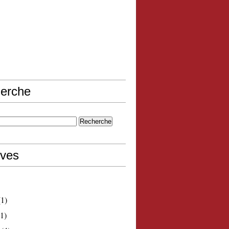
erche
ives
1)
1)