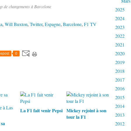
Mars
p de changements à Barcelone
2025
2024
a
,
Will Buxton
,
Twitter
,
Espagne
,
Barcelone
,
F1 TV
2023
2022
2021
2020
epost
0
2019
2018
2017
2016
2015
2014
La F1 fait venir Pepsi
Mickey rejoint à son
2013
tour la F1
 sa
2012