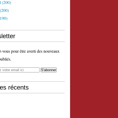
l
(200)
(200)
190)
letter
vous pour être averti des nouveaux
publiés.
les récents