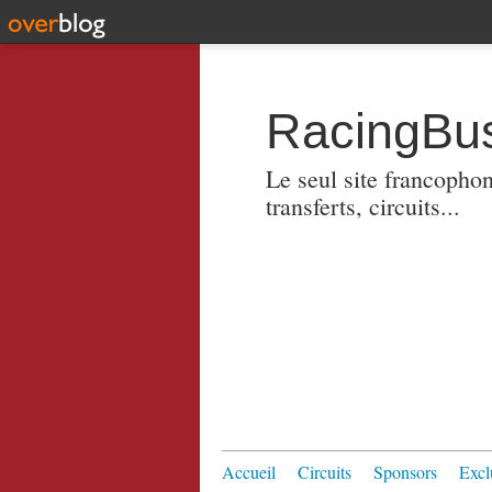
RacingBus
Le seul site francopho
transferts, circuits...
Accueil
Circuits
Sponsors
Excl