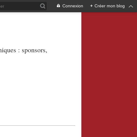
Connexion
+
Créer mon blog
niques : sponsors,