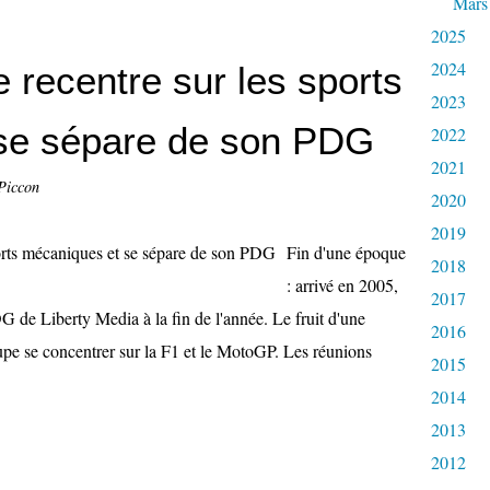
Mars
2025
2024
 recentre sur les sports
2023
se sépare de son PDG
2022
2021
Piccon
2020
2019
Fin d'une époque
2018
: arrivé en 2005,
2017
 de Liberty Media à la fin de l'année. Le fruit d'une
2016
roupe se concentrer sur la F1 et le MotoGP. Les réunions
2015
2014
2013
2012