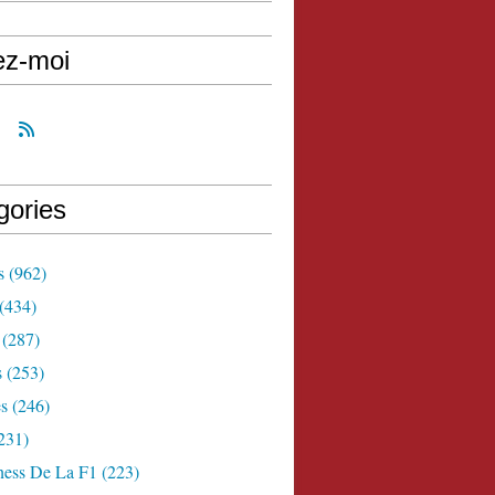
ez-moi
gories
s
(962)
(434)
(287)
s
(253)
s
(246)
231)
ness De La F1
(223)