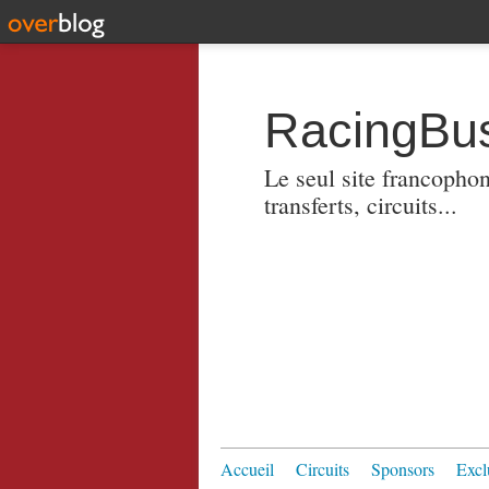
RacingBus
Le seul site francopho
transferts, circuits...
Accueil
Circuits
Sponsors
Excl