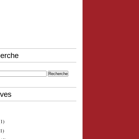
erche
ives
1)
1)