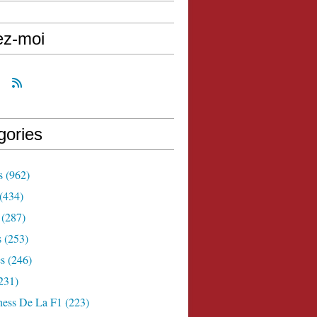
ez-moi
gories
s
(962)
(434)
(287)
s
(253)
s
(246)
231)
ness De La F1
(223)