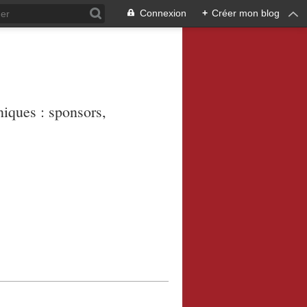
Connexion
+
Créer mon blog
niques : sponsors,