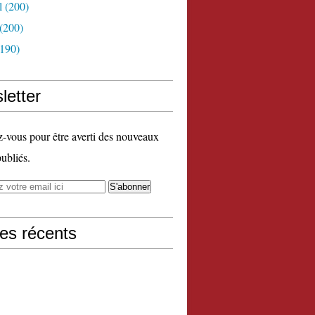
l
(200)
(200)
190)
letter
vous pour être averti des nouveaux
publiés.
les récents