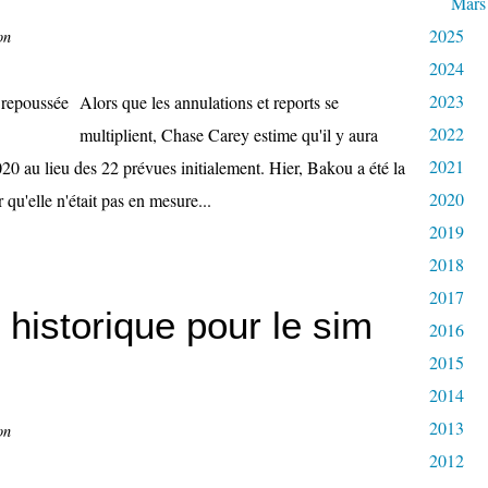
Mars
2025
on
2024
2023
Alors que les annulations et reports se
2022
multiplient, Chase Carey estime qu'il y aura
2021
020 au lieu des 22 prévues initialement. Hier, Bakou a été la
2020
qu'elle n'était pas en mesure...
2019
2018
2017
 historique pour le sim
2016
2015
2014
2013
on
2012