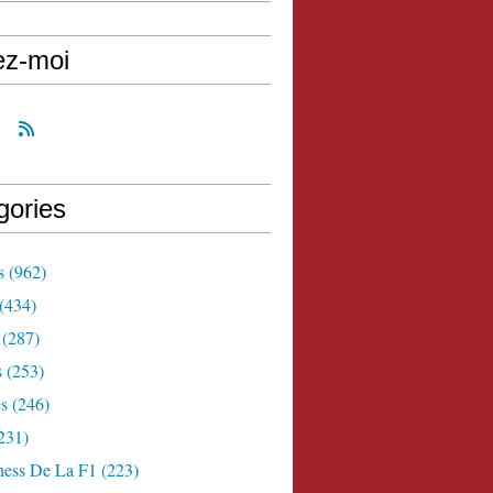
ez-moi
gories
s
(962)
(434)
(287)
s
(253)
s
(246)
231)
ness De La F1
(223)