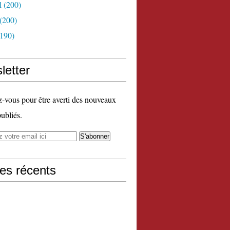
l
(200)
(200)
190)
letter
vous pour être averti des nouveaux
publiés.
les récents