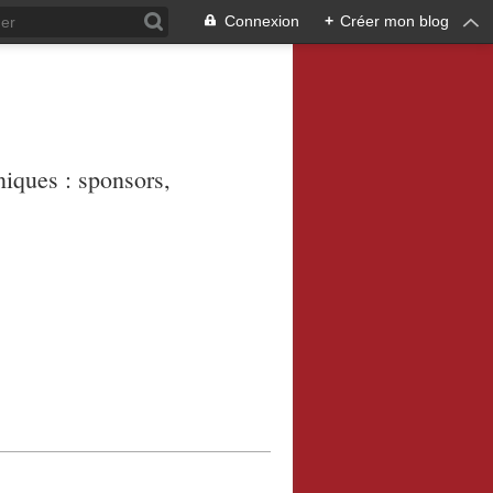
Connexion
+
Créer mon blog
niques : sponsors,