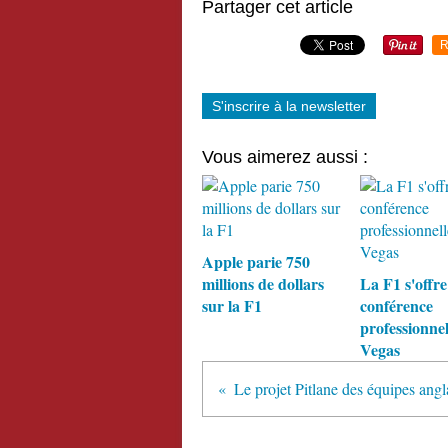
Partager cet article
R
S'inscrire à la newsletter
Vous aimerez aussi :
Apple parie 750
millions de dollars
La F1 s'offre
sur la F1
conférence
professionnel
Vegas