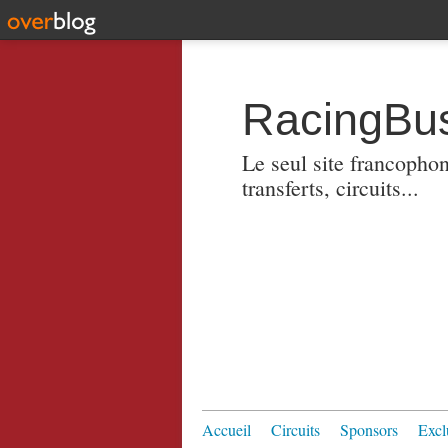
RacingBus
Le seul site francopho
transferts, circuits...
Accueil
Circuits
Sponsors
Excl