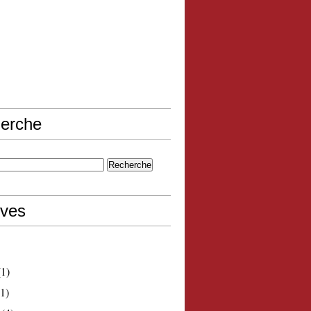
erche
ives
1)
1)