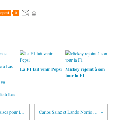
epost
0
La F1 fait venir Pepsi
Mickey rejoint à son
tour la F1
 sa
le à Las
Le projet Pitlane des équipes anglaises pour lutter contre le coronavirus
Carlos Sainz et Lando Norris baissent leur salaire