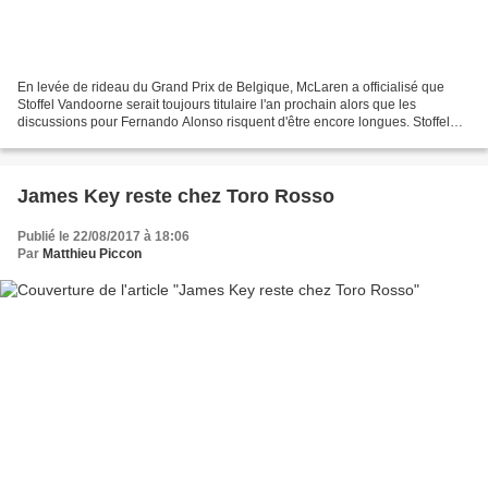
En levée de rideau du Grand Prix de Belgique, McLaren a officialisé que
Stoffel Vandoorne serait toujours titulaire l'an prochain alors que les
discussions pour Fernando Alonso risquent d'être encore longues. Stoffel
Vandoorne est couvé par McLaren depuis...
James Key reste chez Toro Rosso
Publié le 22/08/2017 à 18:06
Par
Matthieu Piccon