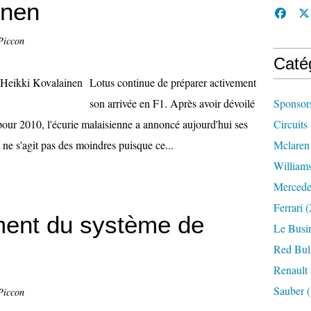
inen
Piccon
Caté
Lotus continue de préparer activement
son arrivée en F1. Après avoir dévoilé
Sponsor
our 2010, l'écurie malaisienne a annoncé aujourd'hui ses
Circuits
l ne s'agit pas des moindres puisque ce...
Mclaren
William
Mercede
Ferrari
(
ent du système de
Le Busi
Red Bul
Renault
Sauber
(
Piccon