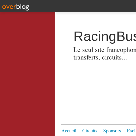
RacingBus
Le seul site francopho
transferts, circuits...
Accueil
Circuits
Sponsors
Excl