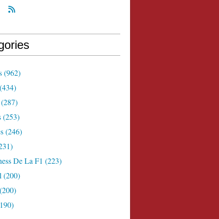
gories
s
(962)
(434)
(287)
s
(253)
s
(246)
231)
ness De La F1
(223)
l
(200)
(200)
190)