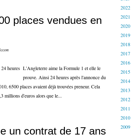
2022
2021
500 places vendues en
2020
2019
2018
iccon
2017
2016
L'Angleterre aime la Formule 1 et elle le
2015
prouve. Ainsi 24 heures après l'annonce du
2014
010, 6500 places avaient déjà trouvées preneur. Cela
2013
,3 millions d'euros alors que le...
2012
2011
2010
2009
ne un contrat de 17 ans