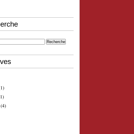
erche
ives
1)
1)
(4)