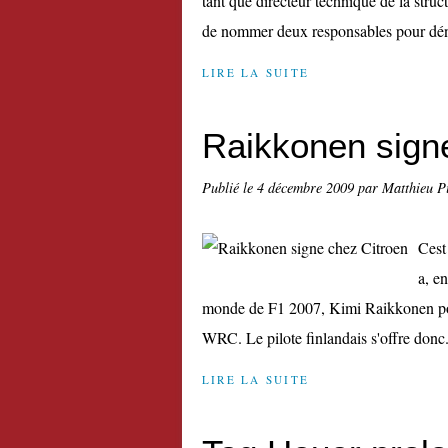
tant que directeur technique de la struc
de nommer deux responsables pour déni
LIRE LA SUITE
Raikkonen sign
Publié le
4 décembre 2009
par Matthieu P
Cest
a, e
monde de F1 2007, Kimi Raikkonen pour
WRC. Le pilote finlandais s'offre donc.
LIRE LA SUITE