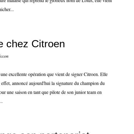
ture malaise qui reprend le glorieux nom de Lotus, elle vient
cher...
e chez Citroen
iccon
 une excellente opération que vient de signer Citroen. Elle
n effet, annoncé aujourd'hui la signature du champion du
 une saison en tant que pilote de son junior team en
..