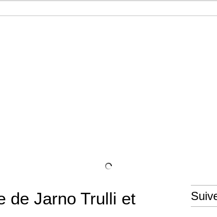
e points
e de Jarno Trulli et
Suiv