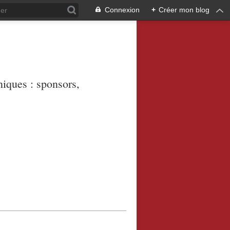
Connexion
+
Créer mon blog
niques : sponsors,