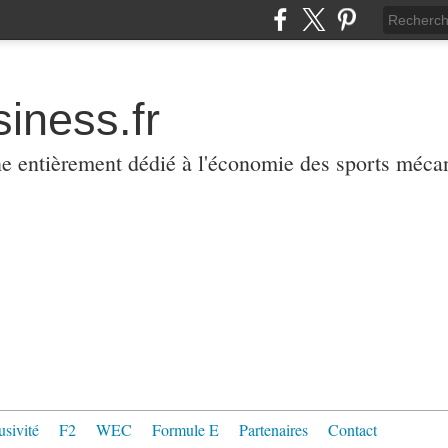
iness.fr
ne entièrement dédié à l'économie des sports méca
usivité
F2
WEC
Formule E
Partenaires
Contact