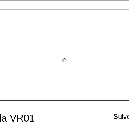
etière
 la VR01
Suiv