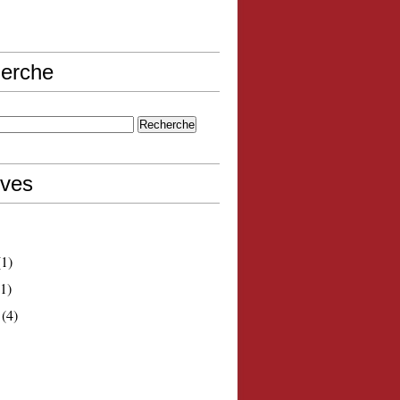
erche
ives
1)
1)
(4)