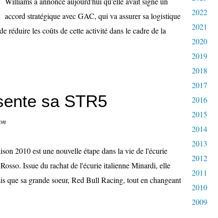
Williams a annoncé aujourd'hui qu'elle avait signé un
2022
accord stratégique avec GAC, qui va assurer sa logistique
2021
 de réduire les coûts de cette activité dans le cadre de la
2020
2019
2018
2017
sente sa STR5
2016
2015
on
2014
2013
ison 2010 est une nouvelle étape dans la vie de l'écurie
2012
Rosso. Issue du rachat de l'écurie italienne Minardi, elle
2011
ssis que sa grande soeur, Red Bull Racing, tout en changeant
2010
2009