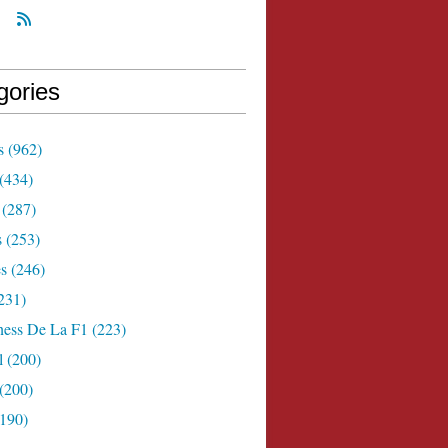
gories
s
(962)
(434)
(287)
s
(253)
s
(246)
231)
ness De La F1
(223)
l
(200)
(200)
190)