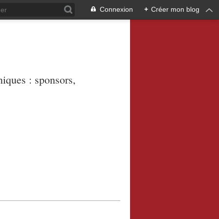
Connexion
+
Créer mon blog
niques : sponsors,