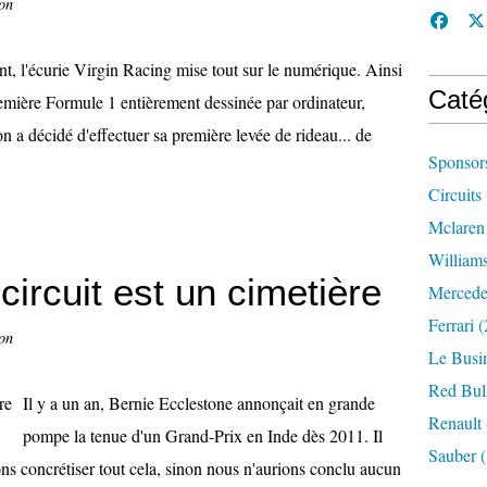
on
, l'écurie Virgin Racing mise tout sur le numérique. Ainsi
Caté
emière Formule 1 entièrement dessinée par ordinateur,
n a décidé d'effectuer sa première levée de rideau... de
Sponsor
Circuits
Mclaren
William
 circuit est un cimetière
Mercede
Ferrari
(
on
Le Busi
Red Bul
Il y a un an, Bernie Ecclestone annonçait en grande
Renault
pompe la tenue d'un Grand-Prix en Inde dès 2011. Il
Sauber
(
ons concrétiser tout cela, sinon nous n'aurions conclu aucun