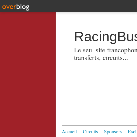
RacingBus
Le seul site francopho
transferts, circuits...
Accueil
Circuits
Sponsors
Excl