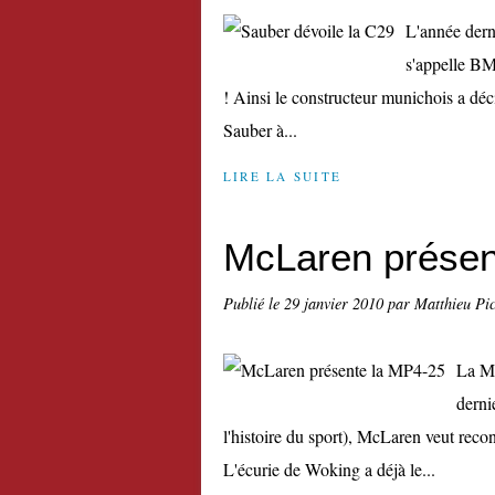
L'année dern
s'appelle BM
! Ainsi le constructeur munichois a déci
Sauber à...
LIRE LA SUITE
McLaren présen
Publié le
29 janvier 2010
par Matthieu Pi
La MP
derni
l'histoire du sport), McLaren veut reco
L'écurie de Woking a déjà le...