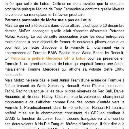
livrée que celle de Lotus. Celle-ci ne sera révélée que la semaine
prochaine puisque l'écurie de Tony Fernandes a confirmé qu'elle léverait
le voile sur sa monoplace le 12 février prochain.
Petronas partenaire de Mofaz mais pas de Lotus
Mais ce qui est intéressant dans cette affaire, c'est que le 10 décembre
dernier, MoFaz annonçait qu'elle allait s'appeler désormais Petronas
Mofaz Racing. Le but de cette association entre les deux entreprises
malaisiennes a pour objectif de former de nouveaux pilotes asiatiques
pour leur permettre d'accéder à la Formule 1, notammant via le
championnat de Formule BMW Pacific et de World Series by Renault.
Or
Petronas a préféré Mercedes GP à Lotus
pour sa présence en
Formule 1, au grand desespoir de Lotus qui espérait former une écurie
malaisienne, comme Mercedes qui affiche sa volonté d'être 100%
allemande.
Mais Mofaz ne sera pas le seul Junior Team d'une écurie de Formule 1
à être présent en World Series by Renault. Ainsi l'écurie toulousaine
Tech1 Racing va accueillir les deux pilotes réserves de Red Bull, Daniel
Ricciardo et Brendon Hatley. Cela renforce la volonté du championnat
mono-marque de s'afficher comme l'une des portes d'entrée vers la
Formule 1. Paradoxalement, dans le même temps, Renault F1 Team a
préféré misé sur le championnat concurrent du GP2 en confiant à
DAMS la fonction de Junior Team. L'écurie française va ainsi confier
ses deux volants à Ho-Pin Tung et Jérôme d’Ambrosio. Il faut dire que