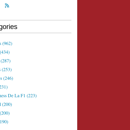
gories
s
(962)
(434)
(287)
s
(253)
s
(246)
231)
ness De La F1
(223)
l
(200)
(200)
190)