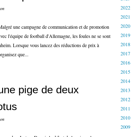
2022
con
2021
2020
Malgré une campagne de communication et de promotion
2019
avec l'équipe de football d'Allemagne, les foules ne se sont
2018
nheim. Lorsque vous lancez des réductions de prix à
2017
rganisez que...
2016
2015
2014
 une pige de deux
2013
2012
otus
2011
2010
con
2009