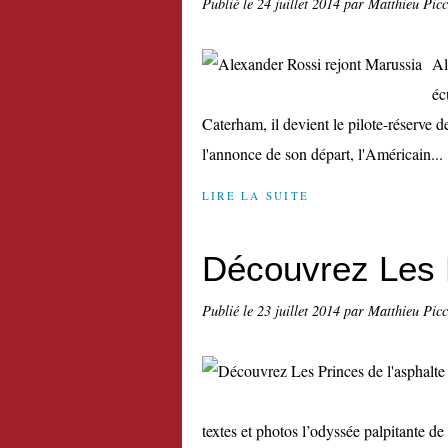
Publié le
24 juillet 2014
par Matthieu Pic
Al
éc
Caterham, il devient le pilote-réserve de
l'annonce de son départ, l'Américain...
LIRE LA SUITE
Découvrez Les P
Publié le
23 juillet 2014
par Matthieu Pic
textes et photos l’odyssée palpitante d