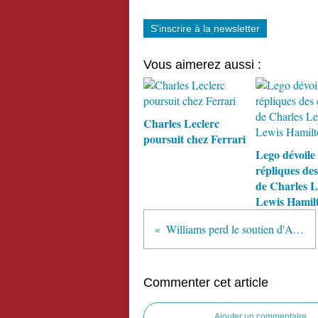
S'inscrire à la newsletter
Vous aimerez aussi :
Charles Leclerc
poursuit chez Ferrari
Lego dévoile
répliques de
de Charles L
Lewis Hamil
Williams perd le soutien d'AT&T
Commenter cet article
Ajouter un commentaire