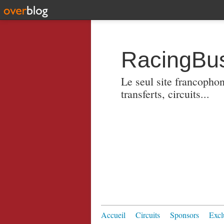
RacingBus
Le seul site francopho
transferts, circuits...
Accueil
Circuits
Sponsors
Excl