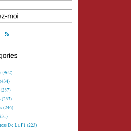
ez-moi
gories
s
(962)
(434)
(287)
s
(253)
s
(246)
231)
ness De La F1
(223)