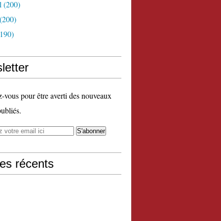
l
(200)
(200)
190)
letter
vous pour être averti des nouveaux
publiés.
les récents