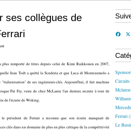
ir ses collègues de
Suiv
errari
con
Caté
'a plus remporté de titres depuis celui de Kimi Raikkonen en 2007,
Sponsor
quelle Jean Todt a quitté la Scuderia et que Luca di Montezemolo a
Circuits
"italienisation" de ses ingénieurs-clés. Aujourd'hui, il fait machine
Mclaren
uisque Pat Fry, venu de chez McLaren l'an dernier, recrute à tour de
William
ein de l'écurie de Woking.
Mercede
Ferrari
(
, le président de Ferrari a reconnu que son écurie manquait de
Le Busi
es clés dans un domaine de plus en plus critique de la compétitivité