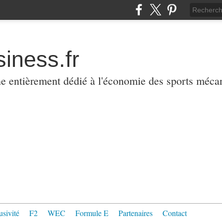
iness.fr
ne entièrement dédié à l'économie des sports méca
usivité
F2
WEC
Formule E
Partenaires
Contact