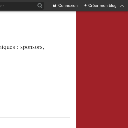
Connexion
+
Créer mon blog
niques : sponsors,