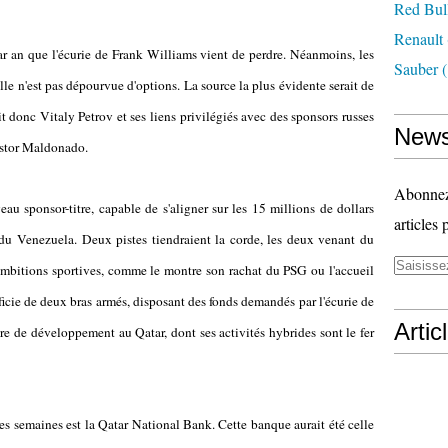
Red Bul
Renault
par an que l'écurie de Frank Williams vient de perdre. Néanmoins, les
Sauber
(
le n'est pas dépourvue d'options. La source la plus évidente serait de
t donc Vitaly Petrov et ses liens privilégiés avec des sponsors russes
News
Pastor Maldonado.
Abonnez-
au sponsor-titre, capable de s'aligner sur les 15 millions de dollars
articles 
du Venezuela. Deux pistes tiendraient la corde, les deux venant du
s ambitions sportives, comme le montre son rachat du PSG ou l'accueil
ficie de deux bras armés, disposant des fonds demandés par l'écurie de
Artic
e de développement au Qatar, dont ses activités hybrides sont le fer
 semaines est la Qatar National Bank. Cette banque aurait été celle