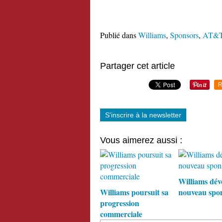
Publié dans
Williams
,
Sponsors
,
AT&
Partager cet article
R
S'inscrire à la newsletter
Vous aimerez aussi :
Williams dévo
Williams poursuit sa
nouveau spon
progression
commerciale