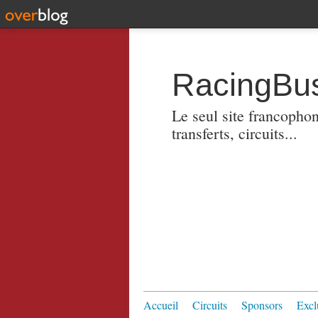
RacingBus
Le seul site francopho
transferts, circuits...
Accueil
Circuits
Sponsors
Excl