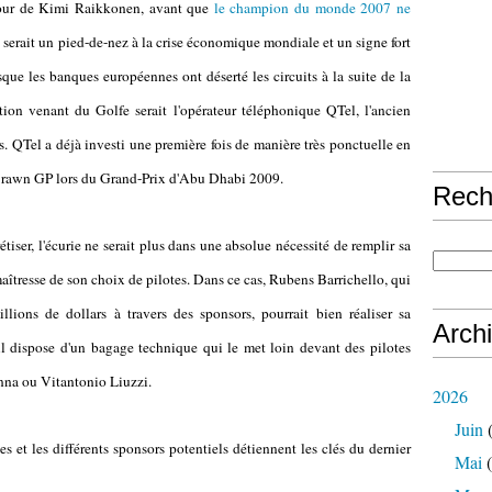
retour de Kimi Raikkonen, avant que
le champion du monde 2007 ne
a serait un pied-de-nez à la crise économique mondiale et un signe fort
e les banques européennes ont déserté les circuits à la suite de la
ion venant du Golfe serait l'opérateur téléphonique QTel, l'ancien
 QTel a déjà investi une première fois de manière très ponctuelle en
e Brawn GP lors du Grand-Prix d'Abu Dhabi 2009.
Rech
iser, l'écurie ne serait plus dans une absolue nécessité de remplir sa
aîtresse de son choix de pilotes. Dans ce cas, Rubens Barrichello, qui
llions de dollars à travers des sponsors, pourrait bien réaliser sa
Arch
l dispose d'un bagage technique qui le met loin devant des pilotes
nna ou Vitantonio Liuzzi.
2026
Juin
(
 et les différents sponsors potentiels détiennent les clés du dernier
Mai
(