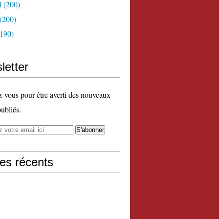
l
(200)
(200)
190)
letter
vous pour être averti des nouveaux
publiés.
les récents