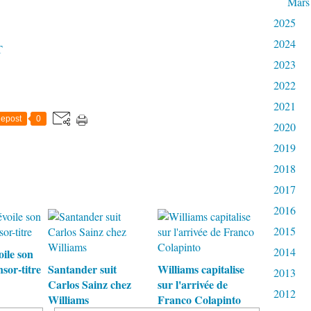
Mars
2025
2024
T
2023
2022
2021
epost
0
2020
2019
2018
2017
2016
2015
2014
ile son
sor-titre
Santander suit
Williams capitalise
2013
Carlos Sainz chez
sur l'arrivée de
2012
Williams
Franco Colapinto