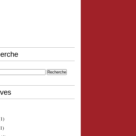
erche
ives
1)
1)