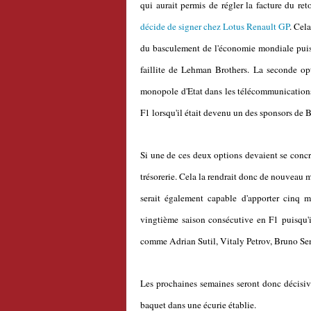
qui aurait permis de régler la facture du 
décide de signer chez Lotus Renault GP
. Cel
du basculement de l'économie mondiale puisqu
faillite de Lehman Brothers. La seconde opt
monopole d'Etat dans les télécommunications.
F1 lorsqu'il était devenu un des sponsors d
Si une de ces deux options devaient se concrét
trésorerie. Cela la rendrait donc de nouveau m
serait également capable d'apporter cinq mi
vingtième saison consécutive en F1 puisqu'i
comme Adrian Sutil, Vitaly Petrov, Bruno Se
Les prochaines semaines seront donc décisives
baquet dans une écurie établie.