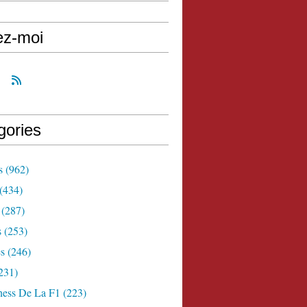
ez-moi
gories
s
(962)
(434)
(287)
s
(253)
s
(246)
231)
ness De La F1
(223)