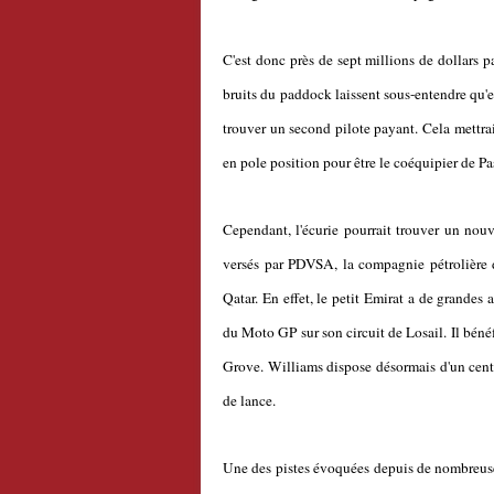
C'est donc près de sept millions de dollars 
bruits du paddock laissent sous-entendre qu'el
trouver un second pilote payant. Cela mettrai
en pole position pour être le coéquipier de 
Cependant, l'écurie pourrait trouver un nouve
versés par PDVSA, la compagnie pétrolière 
Qatar. En effet, le petit Emirat a de grande
du Moto GP sur son circuit de Losail. Il béné
Grove. Williams dispose désormais d'un centr
de lance.
Une des pistes évoquées depuis de nombreuses