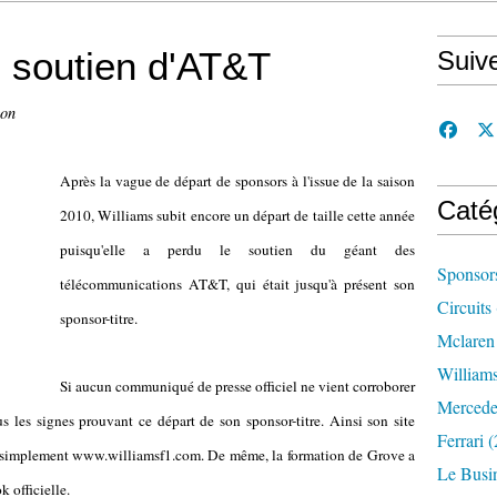
e soutien d'AT&T
Suiv
con
Après la vague de départ de sponsors à l'issue de la saison
Caté
2010, Williams subit encore un départ de taille cette année
puisqu'elle a perdu le soutien du géant des
Sponsor
télécommunications AT&T, qui était jusqu'à présent son
Circuits
sponsor-titre.
Mclaren
William
Si aucun communiqué de presse officiel ne vient corroborer
Mercede
us les signes prouvant ce départ de son sponsor-titre. Ainsi son site
Ferrari
(
à simplement www.williamsf1.com. De même, la formation de Grove a
Le Busi
 officielle.