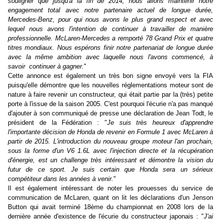
souligner que jusqu'à la fin de 2014, nous allons maintenir notre
engagement total avec notre partenaire actuel de longue durée,
Mercedes-Benz, pour qui nous avons le plus grand respect et avec
lequel nous avons l'intention de continuer à travailler de manière
professionnelle. McLaren-Mercedes a remporté 78 Grand Prix et quatre
titres mondiaux. Nous espérons finir notre partenariat de longue durée
avec la même ambition avec laquelle nous l'avons commencé, à
savoir continuer à gagner.
"
Cette annonce est également un très bon signe envoyé vers la FIA
puisqu'elle démontre que les nouvelles réglementations moteur sont de
nature à faire revenir un constructeur, qui était partie par la (très) petite
porte à l'issue de la saison 2005. C'est pourquoi l'écurie n'a pas manqué
d'ajouter à son communiqué de presse une déclaration de Jean Todt, le
président de la Fédération : "
Je suis très heureux d'apprendre
l'importante décision de Honda de revenir en Formule 1 avec McLaren à
partir de 2015. L'introduction du nouveau groupe moteur l'an prochain,
sous la forme d'un V6 1.6L avec l'injection directe et la récupération
d'énergie, est un challenge très intéressant et démontre la vision du
futur de ce sport. Je suis certain que Honda sera un sérieux
compétiteur dans les années à venir.
"
Il est également intéressant de noter les prouesses du service de
communication de McLaren, quant on lit les déclarations d'un Jenson
Button qui avait terminé 18ème du championnat en 2008 lors de la
dernière année d'existence de l'écurie du constructeur japonais : "
J'ai