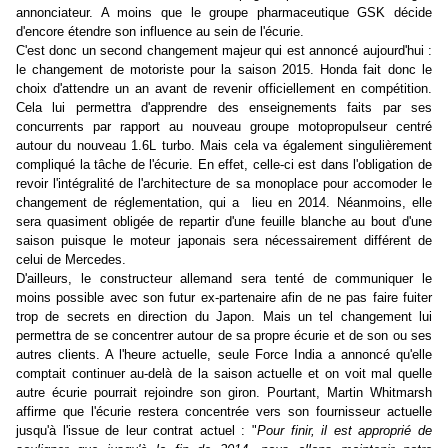
annonciateur. A moins que le groupe pharmaceutique GSK décide
d'encore étendre son influence au sein de l'écurie.
C'est donc un second changement majeur qui est annoncé aujourd'hui :
le changement de motoriste pour la saison 2015. Honda fait donc le
choix d'attendre un an avant de revenir officiellement en compétition.
Cela lui permettra d'apprendre des enseignements faits par ses
concurrents par rapport au nouveau groupe motopropulseur centré
autour du nouveau 1.6L turbo. Mais cela va également singulièrement
compliqué la tâche de l'écurie. En effet, celle-ci est dans l'obligation de
revoir l'intégralité de l'architecture de sa monoplace pour accomoder le
changement de réglementation, qui a lieu en 2014. Néanmoins, elle
sera quasiment obligée de repartir d'une feuille blanche au bout d'une
saison puisque le moteur japonais sera nécessairement différent de
celui de Mercedes.
D'ailleurs, le constructeur allemand sera tenté de communiquer le
moins possible avec son futur ex-partenaire afin de ne pas faire fuiter
trop de secrets en direction du Japon. Mais un tel changement lui
permettra de se concentrer autour de sa propre écurie et de son ou ses
autres clients. A l'heure actuelle, seule Force India a annoncé qu'elle
comptait continuer au-delà de la saison actuelle et on voit mal quelle
autre écurie pourrait rejoindre son giron. Pourtant, Martin Whitmarsh
affirme que l'écurie restera concentrée vers son fournisseur actuelle
jusqu'à l'issue de leur contrat actuel : "
Pour finir, il est approprié de