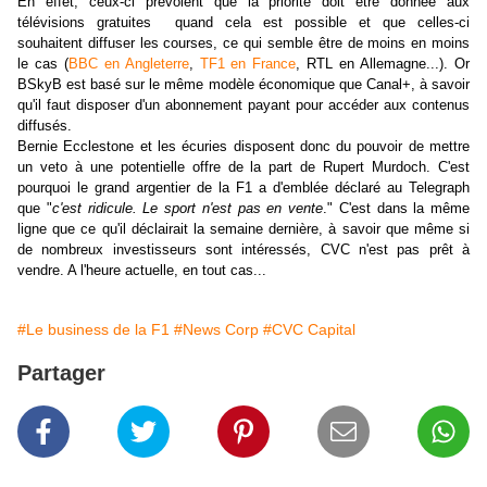
En effet, ceux-ci prévoient que la priorité doit être donnée aux
télévisions gratuites quand cela est possible et que celles-ci
souhaitent diffuser les courses
, ce qui semble être de moins en moins
le cas (
BBC en Angleterre
,
TF1 en France
, RTL en Allemagne...)
. Or
BSkyB est basé sur le même modèle économique que Canal+, à savoir
qu'il faut disposer d'un abonnement payant pour accéder aux contenus
diffusés.
Bernie Ecclestone et les écuries disposent donc du pouvoir de mettre
un veto à une potentielle offre de la part de Rupert Murdoch. C'est
pourquoi le grand argentier de la F1 a d'emblée déclaré au Telegraph
que "
c'est ridicule. Le sport n'est pas en vente
." C'est dans la même
ligne que ce qu'il déclairait la semaine dernière, à savoir que même si
de nombreux investisseurs sont intéressés, CVC n'est pas prêt à
vendre. A l'heure actuelle, en tout cas...
#Le business de la F1
#News Corp
#CVC Capital
Partager