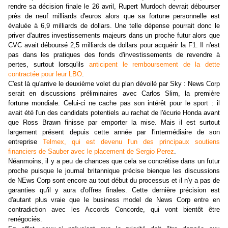
rendre sa décision finale le 26 avril, Rupert Murdoch devrait débourser
près de neuf milliards d'euros alors que sa fortune personnelle est
évaluée à 6,9 milliards de dollars. Une telle dépense pourrait donc le
priver d'autres investissements majeurs dans un proche futur alors que
CVC avait déboursé 2,5 milliards de dollars pour acquérir la F1. Il n'est
pas dans les pratiques des fonds d'investissements de revendre à
pertes, surtout lorsqu'ils
anticipent le remboursement de la dette
contractée pour leur LBO
.
C'est là qu'arrive le deuxième volet du plan dévoilé par Sky : News Corp
serait en discussions préliminaires avec Carlos Slim, la première
fortune mondiale. Celui-ci ne cache pas son intérêt pour le sport : il
avait été l'un des candidats potentiels au rachat de l'écurie Honda avant
que Ross Brawn finisse par emporter la mise. Mais il est surtout
largement présent depuis cette année par l'intermédiaire de son
entreprise
Telmex, qui est devenu l'un des principaux soutiens
financiers de Sauber avec le placement de Sergio Perez
.
Néanmoins, il y a peu de chances que cela se concrétise dans un futur
proche puisque le journal britannique précise bienque les discussions
de NEws Corp sont encore au tout début du processus et il n'y a pas de
garanties qu'il y aura d'offres finales. Cette dernière précision est
d'autant plus vraie que le business model de News Corp entre en
contradiction avec les Accords Concorde, qui vont bientôt être
renégociés.