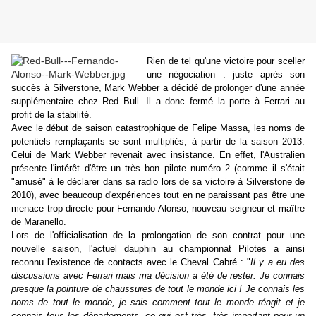
Rien de tel qu'une victoire pour sceller
une négociation : juste après son
succès à Silverstone, Mark Webber a décidé de prolonger d'une année
supplémentaire chez Red Bull. Il a donc fermé la porte à Ferrari au
profit de la stabilité.
Avec le début de saison catastrophique de Felipe Massa, les noms de
potentiels remplaçants se sont multipliés, à partir de la saison 2013.
Celui de Mark Webber revenait avec insistance. En effet, l'Australien
présente l'intérêt d'être un très bon pilote numéro 2 (comme il s'était
"amusé" à le déclarer dans sa radio lors de sa victoire à Silverstone de
2010), avec beaucoup d'expériences tout en ne paraissant pas être une
menace trop directe pour Fernando Alonso, nouveau seigneur et maître
de Maranello.
Lors de l'officialisation de la prolongation de son contrat pour une
nouvelle saison, l'actuel dauphin au championnat Pilotes a ainsi
reconnu l'existence de contacts avec le Cheval Cabré : "
Il y a eu des
discussions avec Ferrari mais ma décision a été de rester. Je connais
presque la pointure de chaussures de tout le monde ici ! Je connais les
noms de tout le monde, je sais comment tout le monde réagit et je
connais tous les départements, ce qui est très, très important pour un