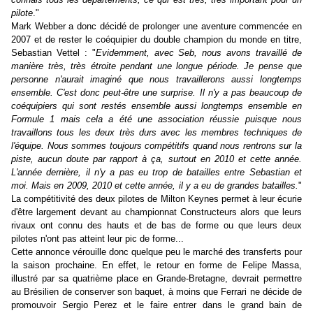
pilote
."
Mark Webber a donc décidé de prolonger une aventure commencée en
2007 et de rester le coéquipier du double champion du monde en titre,
Sebastian Vettel : "
Evidemment, avec Seb, nous avons travaillé de
manière très, très étroite pendant une longue période. Je pense que
personne n'aurait imaginé que nous travaillerons aussi longtemps
ensemble. C'est donc peut-être une surprise. Il n'y a pas beaucoup de
coéquipiers qui sont restés ensemble aussi longtemps ensemble en
Formule 1 mais cela a été une association réussie puisque nous
travaillons tous les deux très durs avec les membres techniques de
l'équipe. Nous sommes toujours compétitifs quand nous rentrons sur la
piste, aucun doute par rapport à ça, surtout en 2010 et cette année.
L'année dernière, il n'y a pas eu trop de batailles entre Sebastian et
moi. Mais en 2009, 2010 et cette année, il y a eu de grandes batailles.
"
La compétitivité des deux pilotes de Milton Keynes permet à leur écurie
d'être largement devant au championnat Constructeurs alors que leurs
rivaux ont connu des hauts et de bas de forme ou que leurs deux
pilotes n'ont pas atteint leur pic de forme...
Cette annonce vérouille donc quelque peu le marché des transferts pour
la saison prochaine. En effet, le retour en forme de Felipe Massa,
illustré par sa quatrième place en Grande-Bretagne, devrait permettre
au Brésilien de conserver son baquet, à moins que Ferrari ne décide de
promouvoir Sergio Perez et le faire entrer dans le grand bain de