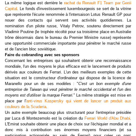
La même logique est derrière le
rachat du Renault F1 Team par Genii
Capital
. Le fonds d'investissement luxembourgeois se sert de la vitrine
que représente l'écurie renommée à l'intersaison Lotus Renault GP pour
nouer des contacts qui servent ses activités quotidiennes. La
nomination d'un pilote russe, Vitaly Petrov, soutenu directement par
Vladimir Poutine (le trophée récolté pour sa troisième place en Australie
trône désormais dans le bureau du Premier Ministre russe) représente
une opportunité commerciale importante pour pénétrer le marché russe
et de l'ancien bloc soviétique.
Faire du cobranding avec ses sponsors
Concernant les entreprises qui souhaitent obtenir une reconnaissance
mondiale, l'un des moyens le plus efficace est le lancement de produits
dérivés aux couleurs de Ferrari. L'un des meilleurs exemples de cette
situation est le constructeur d'ordinateur qui dispose de la licence de
Maranello pour un de ses modèles : "
C'est un bon exemple d'une
entreprise de Taiwan qui veut pénétrer le marché occidental et l'un des
moyens est d'utiliser la marque Ferrari.
" La même stratégie est mise en
place par l'
anti-virus Kaspersky qui vient de lancer un produit aux
couleurs de la Scuderia
.
Un autre exemple beaucoup plus structurant pour l'entreprise présidée
par Luca di Montezemolo est la création du
Ferrari World d'Abu Dhabi
.
L'Emirat souhaite obtenir une place de choix sur l'échiquier mondial et a
donc mis à contribution ses énormes moyens financiers (et sa
participation actionariale au sein de Ferrari) pour créer un parc