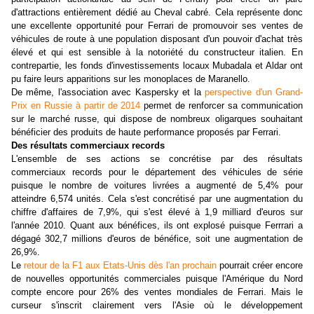
d'attractions entièrement dédié au Cheval cabré. Cela représente donc
une excellente opportunité pour Ferrari de promouvoir ses ventes de
véhicules de route à une population disposant d'un pouvoir d'achat très
élevé et qui est sensible à la notoriété du constructeur italien. En
contrepartie, les fonds d'investissements locaux
Mubadala et Aldar ont
pu faire leurs apparitions sur les monoplaces de Maranello.
De même, l'association avec Kaspersky et la
perspective d'un Grand-
Prix en Russie à partir de 2014
permet de renforcer sa communication
sur le marché russe, qui dispose de nombreux oligarques souhaitant
bénéficier des produits de haute performance proposés par Ferrari.
Des résultats commerciaux records
L'ensemble de ses actions se concrétise par des résultats
commerciaux records pour le département des véhicules de série
puisque le nombre de voitures livrées a augmenté de 5,4% pour
atteindre 6,574 unités. Cela s'est concrétisé par une augmentation du
chiffre d'affaires de 7,9%, qui s'est élevé à 1,9 milliard d'euros sur
l'année 2010. Quant aux bénéfices, ils ont explosé puisque Ferrrari a
dégagé 302,7 millions d'euros de bénéfice, soit une augmentation de
26,9%.
Le
retour de la F1 aux Etats-Unis dès l'an prochain
pourrait créer encore
de nouvelles opportunités commerciales puisque l'Amérique du Nord
compte encore pour 26% des ventes mondiales de Ferrari. Mais le
curseur s'inscrit clairement vers l'Asie où le développement