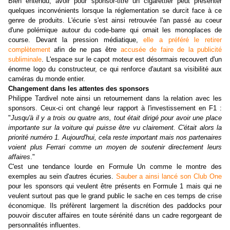
Bien entendu, avoir pour sponsor-titre un cigarettier peut présenter
quelques inconvénients lorsque la réglementation se durcit face à ce
genre de produits. L'écurie s'est ainsi retrouvée l'an passé au coeur
d'une polémique autour du code-barre qui ornait les monoplaces de
course. Devant la pression médiatique,
elle a préféré le retirer
complètement
afin de ne pas être
accusée de faire de la publicité
subliminale
. L'espace sur le capot moteur est désormais recouvert d'un
énorme logo du constructeur, ce qui renforce d'autant sa visibilité aux
caméras du monde entier.
Changement dans les attentes des sponsors
Philippe Tardivel note ainsi un retournement dans la relation avec les
sponsors. Ceux-ci ont changé leur rapport à l'investissement en F1 :
"
Jusqu'à il y a trois ou quatre ans, tout était dirigé pour avoir une place
importante sur la voiture qui puisse être vu clairement. C'était alors la
priorité numéro 1. Aujourd'hui, cela reste important mais nos partenaires
voient plus Ferrari comme un moyen de soutenir directement leurs
affaires
."
C'est une tendance lourde en Formule Un comme le montre des
exemples au sein d'autres écuries.
Sauber a ainsi lancé son Club One
pour les sponsors qui veulent être présents en Formule 1 mais qui ne
veulent surtout pas que le grand public le sache en ces temps de crise
économique. Ils préfèrent largement la discrétion des paddocks pour
pouvoir discuter affaires en toute sérénité dans un cadre regorgeant de
personnalités influentes.