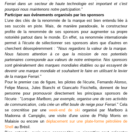
Ferrari dans un secteur de haute technologie est important et c'est
pourquoi nous maintenons notre partcipation.
"
Participer aux événements organisés par les sponsors
L'une des clés de la renommée de la marque est bien entendu liée à
ses succès en piste. Mais, de manière paradoxale, le constructeur
profite de la renommée de ses sponsors pour augmenter sa propre
notoriété partout dans le monde. En effet, sa renommée internationale
permet à l'écurie de sélectionner ses sponsors alors que d'autres en
cherchent désespéremment : "
Nous regardons la valeur de la marque.
Nous faisons attention à ce que la mission de nos potentiels
partenaires corresponde aux valeurs de notre entreprise. Nos sponsors
sont généralement des marques mondiales établies ou qui essayent de
devenir une marque mondiale et souhaitent le faire en utilisant le levier
de la marque Ferrari.
"
Pour le premier cas de figure,
les pilotes de l'écurie,
Fernando Alonso,
Felipe Massa, Jules Bianchi et Giancarlo Fisichella,
donnent de leur
personne pour promouvoir directement les principaux sponsors de
l'écurie
: "
Lorsque Marlboro, par exemple, organise une de ses activités
de communication, cela crée un effet boule de neige pour Ferrari
." Cela
se concrétise par une
week-end de ski
organisé par Marlboro à
Madonna di Campiglio, une
visite d'une usine de
Philip Morris
en
Malaisie ou encore un
déplacement sur une plate-forme pétrolière de
Shell
au Brésil.