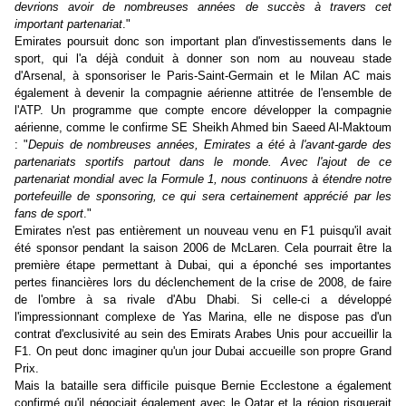
devrions avoir de nombreuses années de succès à travers cet
important partenariat
."
Emirates poursuit donc son important plan d'investissements dans le
sport, qui l'a déjà conduit à donner son nom au nouveau stade
d'Arsenal, à sponsoriser le Paris-Saint-Germain et le Milan AC mais
également à devenir la compagnie aérienne attitrée de l'ensemble de
l'ATP. Un programme que compte encore développer la compagnie
aérienne, comme le confirme SE Sheikh Ahmed bin Saeed Al-Maktoum
: "
Depuis de nombreuses années, Emirates a été à l'avant-garde des
partenariats sportifs partout dans le monde. Avec l'ajout de ce
partenariat mondial avec la Formule 1, nous continuons à étendre notre
portefeuille de sponsoring, ce qui sera certainement apprécié par les
fans de sport
."
Emirates n'est pas entièrement un nouveau venu en F1 puisqu'il avait
été sponsor pendant la saison 2006 de McLaren. Cela pourrait être la
première étape permettant à Dubai, qui a éponché ses importantes
pertes financières lors du déclenchement de la crise de 2008, de faire
de l'ombre à sa rivale d'Abu Dhabi. Si celle-ci a développé
l'impressionnant complexe de Yas Marina, elle ne dispose pas d'un
contrat d'exclusivité au sein des Emirats Arabes Unis pour accueillir la
F1. On peut donc imaginer qu'un jour Dubai accueille son propre Grand
Prix.
Mais la bataille sera difficile puisque Bernie Ecclestone a également
confirmé qu'il négociait également avec le Qatar et la région risquerait