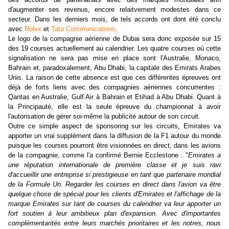
d'augmenter ses revenus, encore relaitvement modestes dans ce
secteur. Dans les derniers mois, de tels accords ont dont été conclu
avec
Rolex
et
Tata Communications
.
Le logo de la compagnie aérienne de Dubai sera donc exposée sur 15
des 19 courses actuellement au calendrier. Les quatre courses où cette
signalisation ne sera pas mise en place sont l'Australie, Monaco,
Bahrain et, paradoxalement, Abu Dhabi, la capitale des Emirats Arabes
Unis. La raison de cette absence est que ces différentes épreuves ont
déjà de forts liens avec des compagnies aériennes concurrentes :
Qantas en Australie, Gulf Air à Bahrain et Etihad à Abu Dhabi. Quant à
la Principauté, elle est la seule épreuve du championnat à avoir
l'autorisation de gérer soi-même la publicité autour de son circuit.
Outre ce simple aspect de sponsoring sur les circuits, Emirates va
apporter un vrai supplément dans la diffusion de la F1 autour du monde
puisque les courses pourront être visionnées en direct, dans les avions
de la compagnie, comme l'a confirmé Bernie Ecclestone : "
Emirates a
une réputation internationale de première classe et je suis ravi
d'accueillir une entreprise si prestigieuse en tant que partenaire mondial
de la Formule Un. Regarder les courses en direct dans l'avion va être
quelque chose de spécial pour les clients d'Emirates et l'affichage de la
marque Emirates sur tant de courses du calendrier va leur apporter un
fort soutien à leur ambitieux plan d'expansion. Avec d'importantes
complémentarités entre leurs marchés prioritaires et les notres, nous