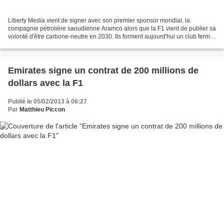
Liberty Media vient de signer avec son premier sponsor mondial, la
compagnie pétrolière saoudienne Aramco alors que la F1 vient de publier sa
volonté d'être carbone-neutre en 2030. Ils forment aujourd'hui un club fermé
de seulement cinq membres : à l'heure...
Emirates signe un contrat de 200 millions de
dollars avec la F1
Publié le 05/02/2013 à 06:27
Par
Matthieu Piccon