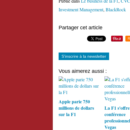
Publié dans
Le business de la F1
,
CVC 
Investment Management
,
BlackRock
Partager cet article
R
S'inscrire à la newsletter
Vous aimerez aussi :
Apple parie 750
millions de dollars
La F1 s'offre
sur la F1
conférence
professionnel
Vegas