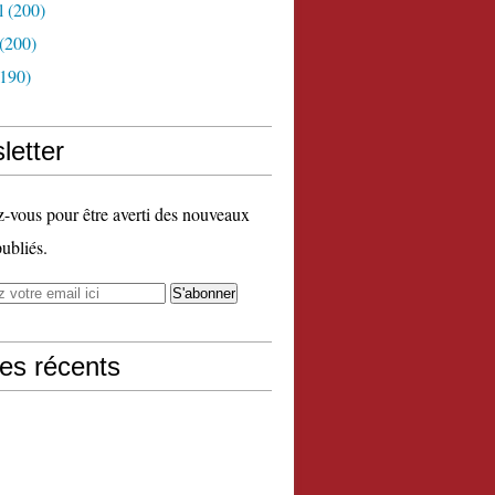
l
(200)
(200)
190)
letter
vous pour être averti des nouveaux
publiés.
les récents