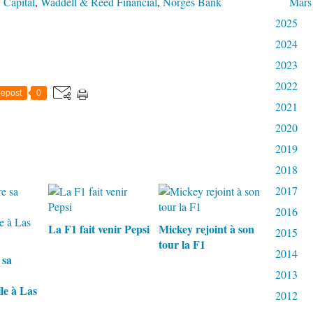
Capital
,
Waddell & Reed Financial
,
Norges Bank
Mars
2025
2024
2023
2022
epost
0
2021
2020
2019
2018
2017
2016
La F1 fait venir Pepsi
Mickey rejoint à son
2015
tour la F1
2014
 sa
2013
le à Las
2012