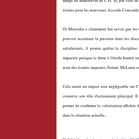
marge de manoeuvre de CVC et, par voie de 
écuries pour les nouveaux Accords Concorde
Or Mercedes a clairement fait savoir que les
pouvoir accentuer la pression dans les discu
satisfaisants, il pourra quitter la disciplin
impactée puisque la firme à l'étoile fournit e
reste des écuries majeures, Ferrari, McLaren 
Cela aurait un impact non négligeable sur CV
conserve son rôle d'actionnaire principal. Il
permet de confirmer la valorisation affichée d
dans la situation actuelle...