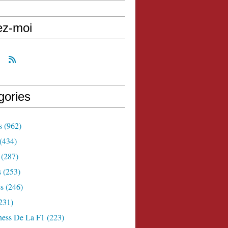
ez-moi
gories
s
(962)
(434)
(287)
s
(253)
s
(246)
231)
ness De La F1
(223)