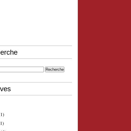
erche
ives
1)
1)