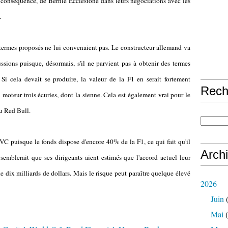
conséquence, de Bernie Ecclestone dans leurs négociations avec les
.
 termes proposés ne lui convenaient pas. Le constructeur allemand va
ssions puisque, désormais, s'il ne parvient pas à obtenir des termes
e. Si cela devait se produire, la valeur de la F1 en serait fortement
Rech
n moteur trois écuries, dont la sienne. Cela est également vrai pour le
ou Red Bull.
C puisque le fonds dispose d'encore 40% de la F1, ce qui fait qu'il
Arch
 semblerait que ses dirigeants aient estimés que l'accord actuel leur
e dix milliards de dollars. Mais le risque peut paraître quelque élevé
2026
Juin
(
Mai
(