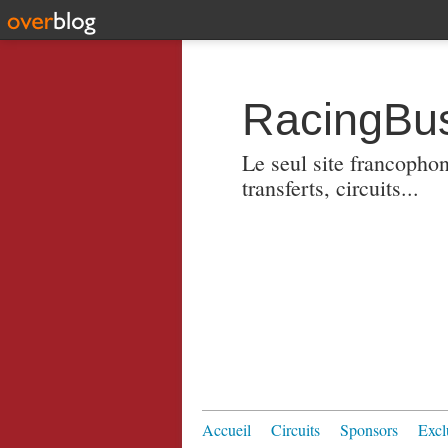
RacingBus
Le seul site francopho
transferts, circuits...
Accueil
Circuits
Sponsors
Excl