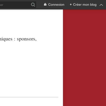
Connexion
+
Créer mon blog
niques : sponsors,