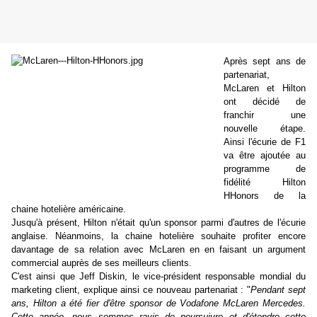
Après sept ans de
partenariat,
McLaren et Hilton
ont décidé de
franchir une
nouvelle étape.
Ainsi l'écurie de F1
va être ajoutée au
programme de
fidélité Hilton
HHonors de la
chaine hotelière américaine.
Jusqu'à présent, Hilton n'était qu'un sponsor parmi d'autres de l'écurie
anglaise. Néanmoins, la chaine hotelière souhaite profiter encore
davantage de sa relation avec McLaren en en faisant un argument
commercial auprès de ses meilleurs clients.
C'est ainsi que Jeff Diskin, le vice-président responsable mondial du
marketing client, explique ainsi ce nouveau partenariat : "
Pendant sept
ans, Hilton a été fier d'être sponsor de Vodafone McLaren Mercedes.
Cette année, nous sommes ravis de poursuivre et d'étendre cette