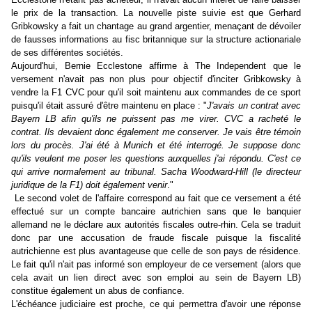
le prix de la transaction. La nouvelle piste suivie est que Gerhard
Gribkowsky a fait un chantage au grand argentier, menaçant de dévoiler
de fausses informations au fisc britannique sur la structure actionariale
de ses différentes sociétés.
Aujourd'hui, Bernie Ecclestone affirme à The Independent que le
versement n'avait pas non plus pour objectif d'inciter Gribkowsky à
vendre la F1 CVC pour qu'il soit maintenu aux commandes de ce sport
puisqu'il était assuré d'être maintenu en place : "
J'avais un contrat avec
Bayern LB afin qu'ils ne puissent pas me virer. CVC a racheté le
contrat. Ils devaient donc également me conserver. Je vais être témoin
lors du procès. J'ai été à Munich et été interrogé. Je suppose donc
qu'ils veulent me poser les questions auxquelles j'ai répondu. C'est ce
qui arrive normalement au tribunal. Sacha Woodward-Hill (le directeur
juridique de la F1) doit également venir
."
Le second volet de l'affaire correspond au fait que ce versement a été
effectué sur un compte bancaire autrichien sans que le banquier
allemand ne le déclare aux autorités fiscales outre-rhin. Cela se traduit
donc par une accusation de fraude fiscale puisque la fiscalité
autrichienne est plus avantageuse que celle de son pays de résidence.
Le fait qu'il n'ait pas informé son employeur de ce versement (alors que
cela avait un lien direct avec son emploi au sein de Bayern LB)
constitue également un abus de confiance.
L'échéance judiciaire est proche, ce qui permettra d'avoir une réponse