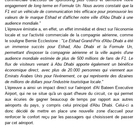
engagement de long terme en Formule Un. Nous avons constaté que la
F1 est un véhicule de communication très efficace pour promouvoir les
valeurs de le marque Etihad et d'afficher notre ville d'Abu Dhabi à une
audience mondiale.
"
L'épreuve émiratie a, en effet, un effet immédiat et direct sur l'économie
locale et sur l'activité commerciale de la compagnie aérienne, comme
le souligne Bernie Ecclestone : "
Le Etihad Grand-Prix d'Abu Dhabi a été
un immense succès pour Etihad, Abu Dhabi et la Formule Un,
permettant d'exposer la compagnie aérienne et la ville auprès d'une
audience mondiale estimée de plus de 500 millions de fans de F1. Le
flux de visiteurs venant à Abu Dhabi apporte également un bénéfice
économique direct, avec plus de 20.000 personnes qui viennent aux
Emirats Arabes Unis pour l'événement, ce qui représente des dizaines
de millions de dollars pour l'industrie touristique locale
."
L'épreuve a ainsi un impact direct sur l'aéroport d'Al Bateen Executive
Airport, qui ne se situe qu'à un quart d'heure du circuit, ce qui permet
aux écuries de gagner beaucoup de temps par rapport aux autres
aéroports du pays, y compris celui principal d'Abu Dhabi. Celui-ci a
donc décidé de mettre en place une nouvelle zone d'accueil pour
renforcer le confort reçu par les passagers qui choisissent de passer
par cet aéroport.