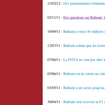
11/02/12 :
Des parlementaires britanni
02/11/11 :
Des questions sur Bahrain, 
19/09/11 :
Bahrain a versé 40 millions 
12/07/11 :
Bahrain estime que les écuri
07/06/11 :
La FOTA ne veut pas aller à
03/06/11 :
Bahrain est de retour au cal
03/05/11 :
Bahrain a un sursis jusqu'au
30/04/11 :
Bahrain veut recevoir la F1 