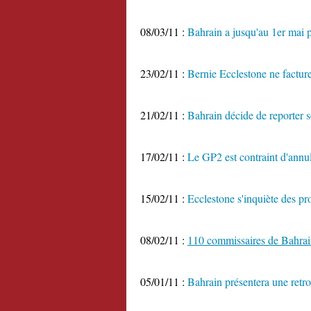
08/03/11 :
Bahrain a jusqu'au 1er mai p
23/02/11 :
Bernie Ecclestone ne facture
21/02/11 :
Bahrain décide de reporter 
17/02/11 :
Le GP2 est contraint d'annu
15/02/11 :
Ecclestone s'inquiète des pr
08/02/11 :
110 commissaires de Bahrai
05/01/11 :
Bahrain présentera une retr