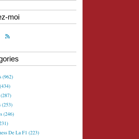
ez-moi
gories
s
(962)
(434)
(287)
s
(253)
s
(246)
231)
ness De La F1
(223)