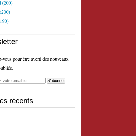
l
(200)
(200)
190)
letter
vous pour être averti des nouveaux
publiés.
les récents