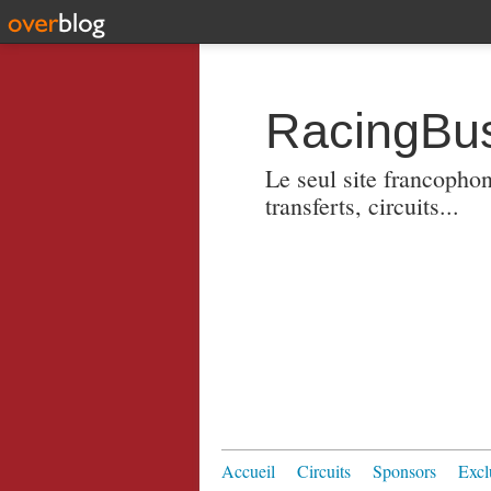
RacingBus
Le seul site francopho
transferts, circuits...
Accueil
Circuits
Sponsors
Excl