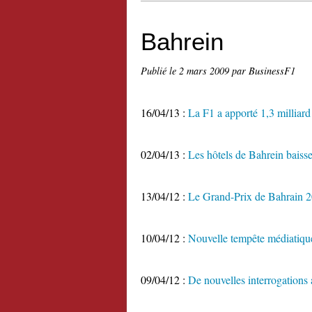
Bahrein
Publié le
2 mars 2009
par BusinessF1
16/04/13 :
La F1 a apporté 1,3 milliard
02/04/13 :
Les hôtels de Bahrein baisse
13/04/12 :
Le Grand-Prix de Bahrain 20
10/04/12 :
Nouvelle tempête médiatiqu
09/04/12 :
De nouvelles interrogations