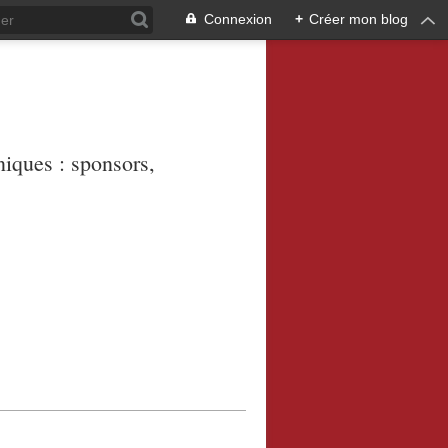
Connexion
+
Créer mon blog
niques : sponsors,