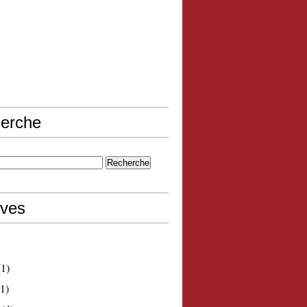
erche
ives
1)
1)