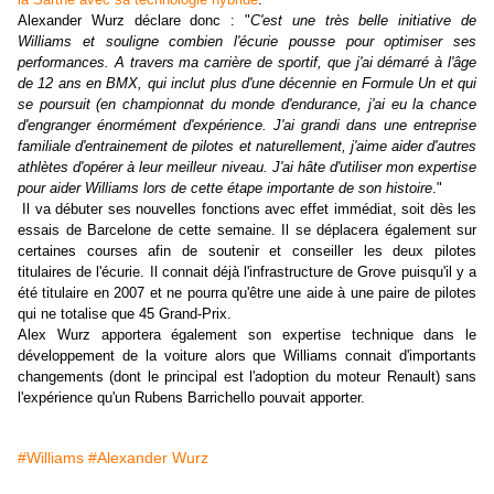
Alexander Wurz déclare donc : "
C'est une très belle initiative de
Williams et souligne combien l'écurie pousse pour optimiser ses
performances. A travers ma carrière de sportif, que j'ai démarré à l'âge
de 12 ans en BMX, qui inclut plus d'une décennie en Formule Un et qui
se poursuit (en championnat du monde d'endurance, j'ai eu la chance
d'engranger énormément d'expérience. J'ai grandi dans une entreprise
familiale d'entrainement de pilotes et naturellement, j'aime aider d'autres
athlètes d'opérer à leur meilleur niveau. J'ai hâte d'utiliser mon expertise
pour aider Williams lors de cette étape importante de son histoire
."
Il va débuter ses nouvelles fonctions avec effet immédiat, soit dès les
essais de Barcelone de cette semaine. Il se déplacera également sur
certaines courses afin de soutenir et conseiller les deux pilotes
titulaires de l'écurie. Il connait déjà l'infrastructure de Grove puisqu'il y a
été titulaire en 2007 et ne pourra qu'être une aide à une paire de pilotes
qui ne totalise que 45 Grand-Prix.
Alex Wurz apportera également son expertise technique dans le
développement de la voiture alors que Williams connait d'importants
changements (dont le principal est l'adoption du moteur Renault) sans
l'expérience qu'un Rubens Barrichello pouvait apporter.
#Williams
#Alexander Wurz