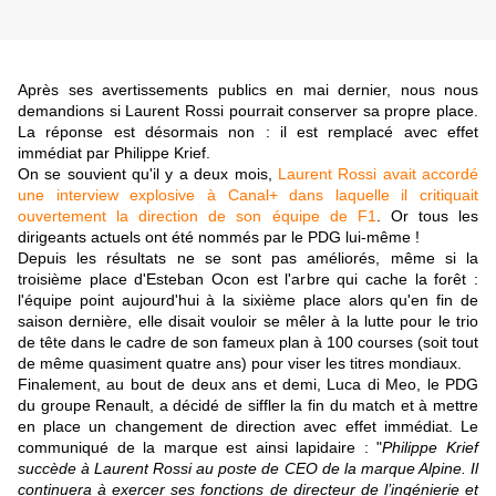
Après ses avertissements publics en mai dernier, nous nous
demandions si Laurent Rossi pourrait conserver sa propre place.
La réponse est désormais non : il est remplacé avec effet
immédiat par Philippe Krief.
On se souvient qu'il y a deux mois,
Laurent Rossi avait accordé
une interview explosive à Canal+ dans laquelle il critiquait
ouvertement la direction de son équipe de F1
. Or tous les
dirigeants actuels ont été nommés par le PDG lui-même !
Depuis les résultats ne se sont pas améliorés, même si la
troisième place d'Esteban Ocon est l'arbre qui cache la forêt :
l'équipe point aujourd'hui à la sixième place alors qu'en fin de
saison dernière, elle disait vouloir se mêler à la lutte pour le trio
de tête dans le cadre de son fameux plan à 100 courses (soit tout
de même quasiment quatre ans) pour viser les titres mondiaux.
Finalement, au bout de deux ans et demi, Luca di Meo, le PDG
du groupe Renault, a décidé de siffler la fin du match et à mettre
en place un changement de direction avec effet immédiat. Le
communiqué de la marque est ainsi lapidaire : "
Philippe Krief
succède à Laurent Rossi au poste de CEO de la marque Alpine. Il
continuera à exercer ses fonctions de directeur de l’ingénierie et