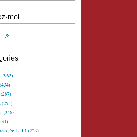
ez-moi
gories
s
(962)
(434)
(287)
s
(253)
s
(246)
231)
ness De La F1
(223)