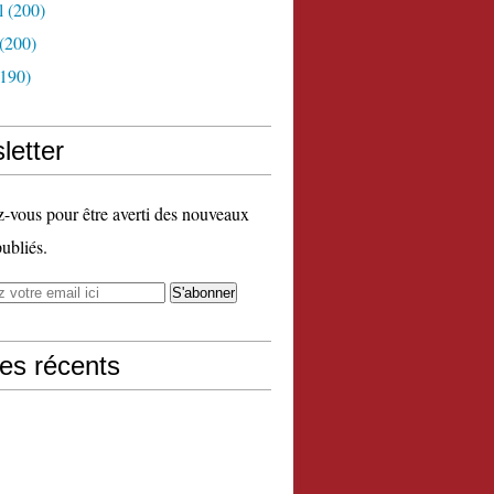
l
(200)
(200)
190)
letter
vous pour être averti des nouveaux
publiés.
les récents