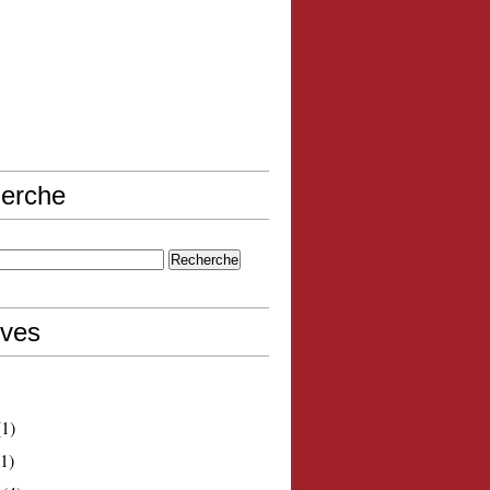
erche
ives
1)
1)