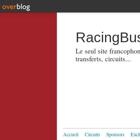
RacingBus
Le seul site francopho
transferts, circuits...
Accueil
Circuits
Sponsors
Excl