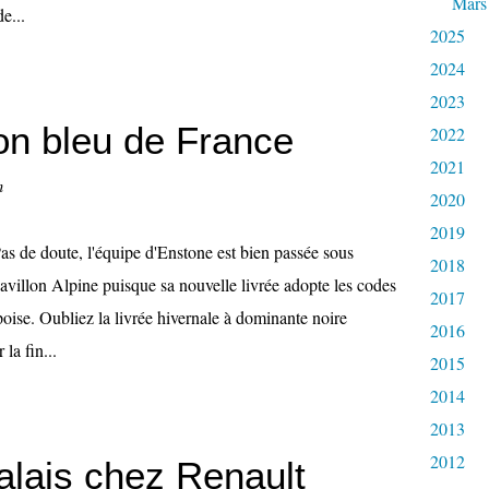
Mars
e...
2025
2024
2023
son bleu de France
2022
2021
n
2020
2019
as de doute, l'équipe d'Enstone est bien passée sous
2018
avillon Alpine puisque sa nouvelle livrée adopte les codes
2017
oise. Oubliez la livrée hivernale à dominante noire
2016
la fin...
2015
2014
2013
2012
alais chez Renault