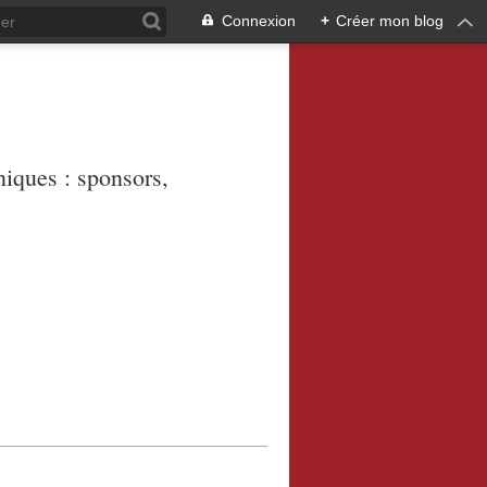
Connexion
+
Créer mon blog
niques : sponsors,