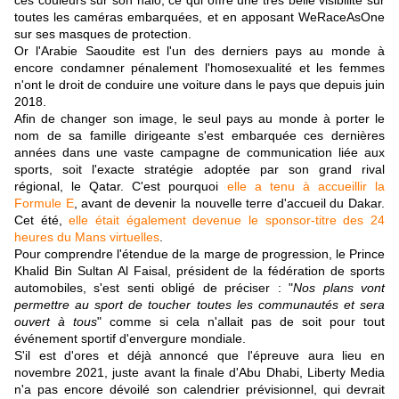
ces couleurs sur son halo, ce qui offre une très belle visibilité sur
toutes les caméras embarquées, et en apposant WeRaceAsOne
sur ses masques de protection.
Or l'Arabie Saoudite est l'un des derniers pays au monde à
encore condamner pénalement l'homosexualité et les femmes
n'ont le droit de conduire une voiture dans le pays que depuis juin
2018.
Afin de changer son image, le seul pays au monde à porter le
nom de sa famille dirigeante s'est embarquée ces dernières
années dans une vaste campagne de communication liée aux
sports, soit l'exacte stratégie adoptée par son grand rival
régional, le Qatar. C'est pourquoi
elle a tenu à accueillir la
Formule E
, avant de devenir la nouvelle terre d'accueil du Dakar.
Cet été,
elle était également devenue le sponsor-titre des 24
heures du Mans virtuelles
.
Pour comprendre l'étendue de la marge de progression, le Prince
Khalid Bin Sultan Al Faisal, président de la fédération de sports
automobiles, s'est senti obligé de préciser : "
Nos plans vont
permettre au sport de toucher toutes les communautés et sera
ouvert à tous
" comme si cela n'allait pas de soit pour tout
événement sportif d'envergure mondiale.
S'il est d'ores et déjà annoncé que l'épreuve aura lieu en
novembre 2021, juste avant la finale d'Abu Dhabi, Liberty Media
n'a pas encore dévoilé son calendrier prévisionnel, qui devrait