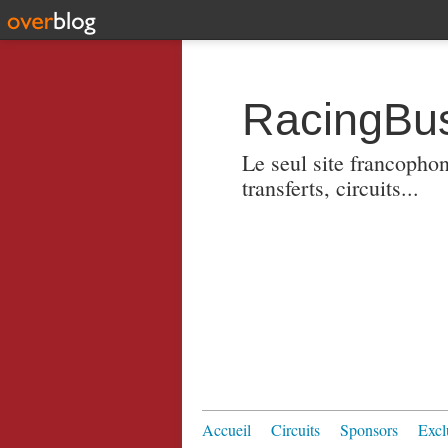
RacingBus
Le seul site francopho
transferts, circuits...
Accueil
Circuits
Sponsors
Excl