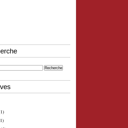
erche
ives
1)
1)