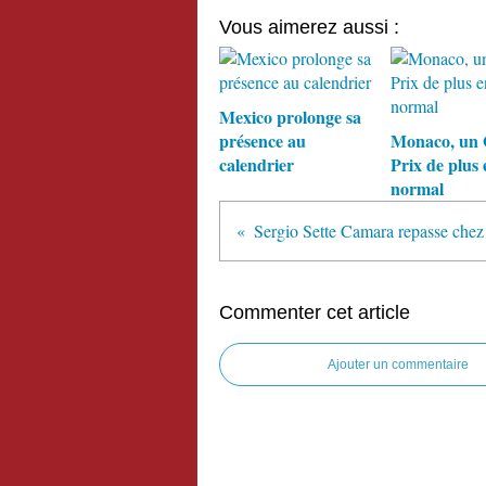
Vous aimerez aussi :
Mexico prolonge sa
présence au
Monaco, un
calendrier
Prix de plus 
normal
Commenter cet article
Ajouter un commentaire