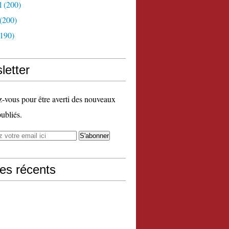
l
(200)
(200)
190)
letter
vous pour être averti des nouveaux
publiés.
les récents