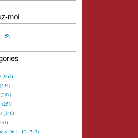
ez-moi
gories
s
(962)
(434)
(287)
s
(253)
s
(246)
231)
ness De La F1
(223)