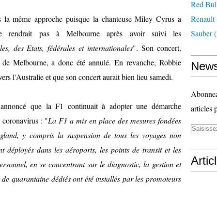
Red Bul
as la même approche puisque la chanteuse Miley Cyrus a
Renault
se rendrait pas à Melbourne après avoir suivi les
Sauber
(
s, des Etats, fédérales et internationales
". Son concert,
k de Melbourne, a donc été annulé. En revanche, Robbie
News
vers l'Australie et que son concert aurait bien lieu samedi.
Abonnez-
 annoncé que la F1 continuait à adopter une démarche
articles 
u coronavirus : "
La F1 a mis en place des mesures fondées
ngland, y compris la suspension de tous les voyages non
nt déployés dans les aéroports, les points de transit et les
Artic
personnel, en se concentrant sur le diagnostic, la gestion et
x de quarantaine dédiés ont été installés par les promoteurs