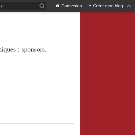
Connexion
+
Créer mon blog
niques : sponsors,