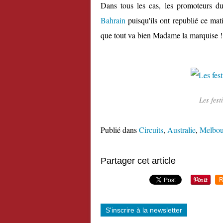
Dans tous les cas, les promoteurs du
Bahrain
puisqu'ils ont republié ce mati
que tout va bien Madame la marquise !
Les fest
Publié dans
Circuits
,
Australie
,
Melbou
Partager cet article
R
S'inscrire à la newsletter