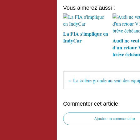
Vous aimerez aussi :
La FIA s'implique en
IndyCar
Audi ne veut
d'un retour 
brève échéan
Commenter cet article
Ajouter un commentaire