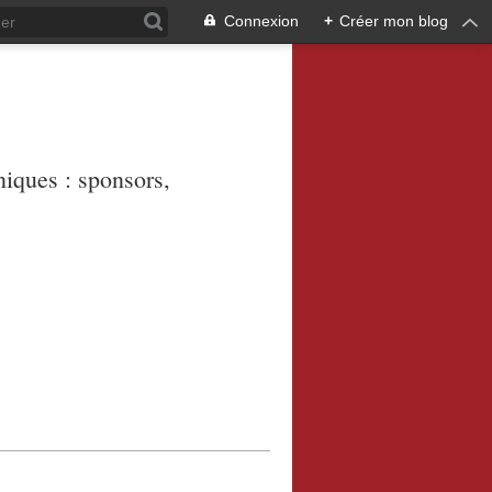
Connexion
+
Créer mon blog
niques : sponsors,