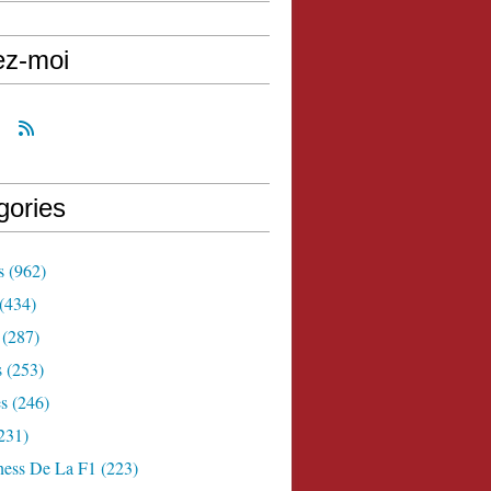
ez-moi
gories
s
(962)
(434)
(287)
s
(253)
s
(246)
231)
ness De La F1
(223)