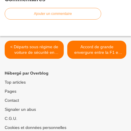
Ajouter un commentaire
< Départs sous régime de
Accord de grande
voiture de sécurité en
envergure entre la F1 et
Autriche et à Silverstone
Amazon >
Hébergé par Overblog
Top articles
Pages
Contact
Signaler un abus
C.G.U.
Cookies et données personnelles