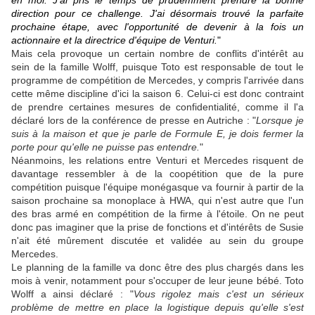
en moi. J'ai pris le temps de prudemment prendre la bonne
direction pour ce challenge. J'ai désormais trouvé la parfaite
prochaine étape, avec l'opportunité de devenir à la fois un
actionnaire et la directrice d'équipe de Venturi.
"
Mais cela provoque un certain nombre de conflits d'intérêt au
sein de la famille Wolff, puisque Toto est responsable de tout le
programme de compétition de Mercedes, y compris l'arrivée dans
cette même discipline d'ici la saison 6. Celui-ci est donc contraint
de prendre certaines mesures de confidentialité, comme il l'a
déclaré lors de la conférence de presse en Autriche : "
Lorsque je
suis à la maison et que je parle de Formule E, je dois fermer la
porte pour qu'elle ne puisse pas entendre.
"
Néanmoins, les relations entre Venturi et Mercedes risquent de
davantage ressembler à de la coopétition que de la pure
compétition puisque l'équipe monégasque va fournir à partir de la
saison prochaine sa monoplace à HWA, qui n'est autre que l'un
des bras armé en compétition de la firme à l'étoile. On ne peut
donc pas imaginer que la prise de fonctions et d'intérêts de Susie
n'ait été mûrement discutée et validée au sein du groupe
Mercedes.
Le planning de la famille va donc être des plus chargés dans les
mois à venir, notamment pour s'occuper de leur jeune bébé. Toto
Wolff a ainsi déclaré : "
Vous rigolez mais c'est un sérieux
problème de mettre en place la logistique depuis qu'elle s'est