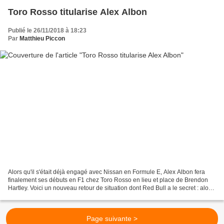
Toro Rosso titularise Alex Albon
Publié le 26/11/2018 à 18:23
Par
Matthieu Piccon
Alors qu'il s'était déjà engagé avec Nissan en Formule E, Alex Albon fera
finalement ses débuts en F1 chez Toro Rosso en lieu et place de Brendon
Hartley. Voici un nouveau retour de situation dont Red Bull a le secret : alors
que les saisons précédentes...
Page suivante >