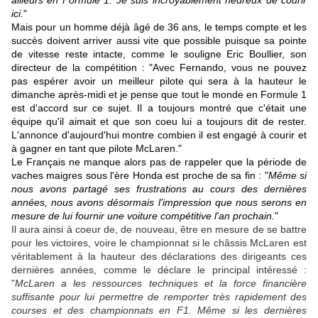
ailleurs en Formule 1. Je suis incroyablement heureux de courir
ici.
"
Mais pour un homme déjà âgé de 36 ans, le temps compte et les
succès doivent arriver aussi vite que possible puisque sa pointe
de vitesse reste intacte, comme le souligne Eric Boullier, son
directeur de la compétition : "Avec Fernando, vous ne pouvez
pas espérer avoir un meilleur pilote qui sera à la hauteur le
dimanche après-midi et je pense que tout le monde en Formule 1
est d'accord sur ce sujet. Il a toujours montré que c'était une
équipe qu'il aimait et que son coeu lui a toujours dit de rester.
L'annonce d'aujourd'hui montre combien il est engagé à courir et
à gagner en tant que pilote McLaren."
Le Français ne manque alors pas de rappeler que la période de
vaches maigres sous l'ère Honda est proche de sa fin : "
Même si
nous avons partagé ses frustrations au cours des dernières
années, nous avons désormais l'impression que nous serons en
mesure de lui fournir une voiture compétitive l'an prochain.
"
Il aura ainsi à coeur de, de nouveau, être en mesure de se battre
pour les victoires, voire le championnat si le châssis McLaren est
véritablement à la hauteur des déclarations des dirigeants ces
dernières années, comme le déclare le principal intéressé :
"
McLaren a les ressources techniques et la force financière
suffisante pour lui permettre de remporter très rapidement des
courses et des championnats en F1. Même si les dernières