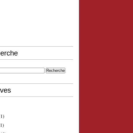
erche
ives
1)
1)