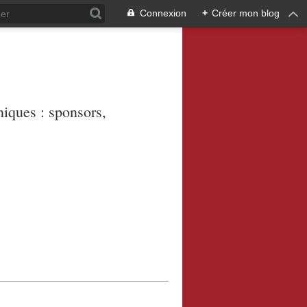
Connexion
+
Créer mon blog
niques : sponsors,