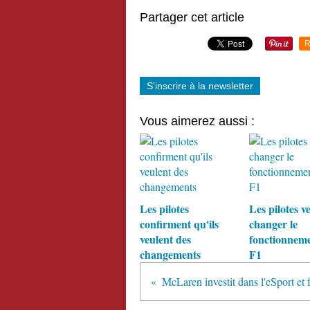
Partager cet article
R
S'inscrire à la newsletter
Vous aimerez aussi :
Les pilotes
Les pilotes v
confirment qu'ils
changer le
veulent des
fonctionneme
changements
F1