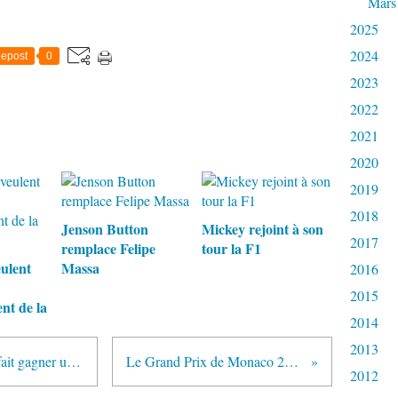
Mars
2025
2024
epost
0
2023
2022
2021
2020
2019
2018
Jenson Button
Mickey rejoint à son
2017
remplace Felipe
tour la F1
eulent
Massa
2016
2015
nt de la
2014
2013
McLaren investit dans l'eSport et fait gagner un poste de pilote officiel de simulateur
Le Grand Prix de Monaco 2017 diffusé en clair sur C8
2012