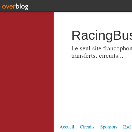
RacingBus
Le seul site francopho
transferts, circuits...
Accueil
Circuits
Sponsors
Excl