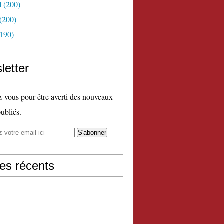
l
(200)
(200)
190)
letter
vous pour être averti des nouveaux
publiés.
les récents