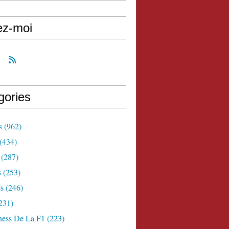
ez-moi
gories
s
(962)
(434)
(287)
s
(253)
s
(246)
231)
ness De La F1
(223)