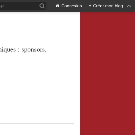
Connexion
+
Créer mon blog
niques : sponsors,