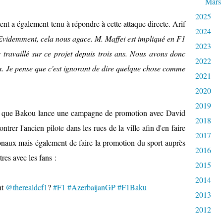
Mars
2025
t a également tenu à répondre à cette attaque directe. Arif
2024
Evidemment, cela nous agace. M. Maffei est impliqué en F1
2023
travaillé sur ce projet depuis trois ans. Nous avons donc
2022
x. Je pense que c'est ignorant de dire quelque chose comme
2021
2020
2019
ant que Bakou lance une campagne de promotion avec David
2018
ntrer l'ancien pilote dans les rues de la ville afin d'en faire
2017
onaux mais également de faire la promotion du sport auprès
2016
res avec les fans :
2015
2014
ht
@therealdcf1
?
#F1
#AzerbaijanGP
#F1Baku
2013
2012