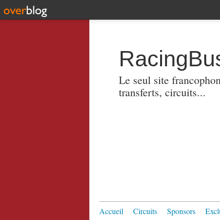
RacingBus
Le seul site francopho
transferts, circuits...
Accueil
Circuits
Sponsors
Excl