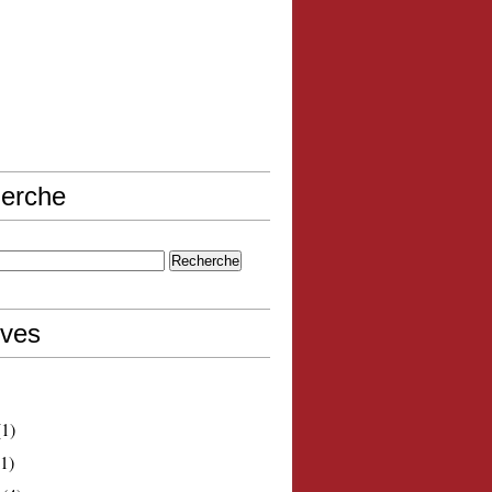
erche
ives
1)
1)