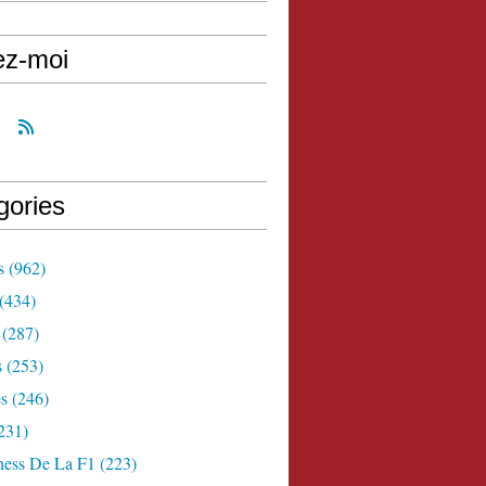
ez-moi
gories
s
(962)
(434)
(287)
s
(253)
s
(246)
231)
ness De La F1
(223)