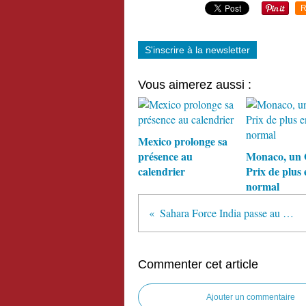
R
S'inscrire à la newsletter
Vous aimerez aussi :
Mexico prolonge sa
présence au
Monaco, un
calendrier
Prix de plus 
normal
Sahara Force India passe au rose avec BWT
Commenter cet article
Ajouter un commentaire