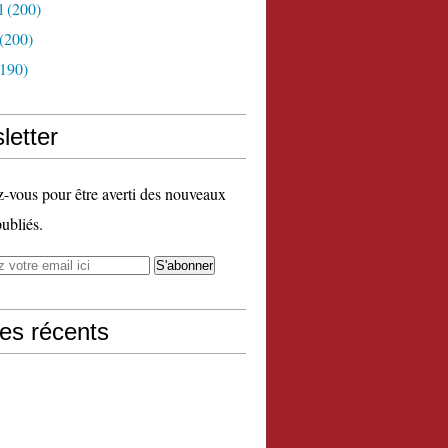
l
(200)
(200)
190)
letter
vous pour être averti des nouveaux
publiés.
les récents