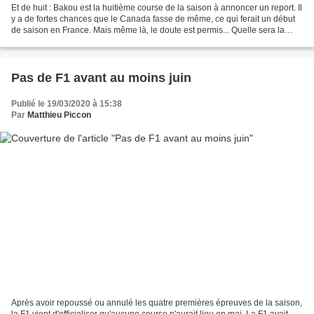
Et de huit : Bakou est la huitième course de la saison à annoncer un report. Il
y a de fortes chances que le Canada fasse de même, ce qui ferait un début
de saison en France. Mais même là, le doute est permis... Quelle sera la
première course de la saison...
Pas de F1 avant au moins juin
Publié le 19/03/2020 à 15:38
Par
Matthieu Piccon
Après avoir repoussé ou annulé les quatre premières épreuves de la saison,
la F1 vient d'officialiser qu'aucune course n'aurait lieu en mai. La F1 avait