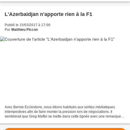
L'Azerbaidjan n'apporte rien à la F1
Publié le 15/03/2017 à 17:00
Par
Matthieu Piccon
Avec Bernie Ecclestone, nous étions habitués aux sorties médiatiques
intempestives afin de faire monter la pression lors de négociations. Il
semblerait que Greg Maffei se mette dans cette lignée avec une remarque
par rapport au Grand Prix d'Azerbaidjan....