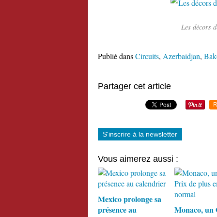
Les décors d
Publié dans
Circuits
,
Azerbaidjan
,
Bak
Partager cet article
R
S'inscrire à la newsletter
Vous aimerez aussi :
Mexico prolonge sa
présence au
Monaco, un