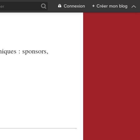
Connexion
+
Créer mon blog
niques : sponsors,