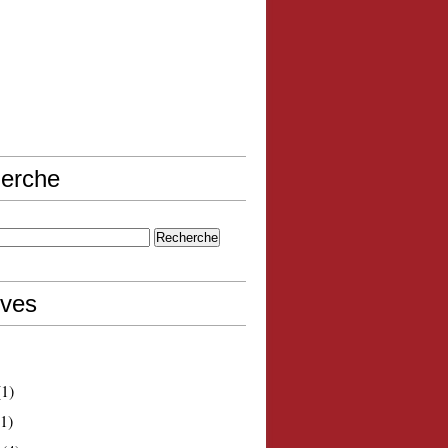
erche
ives
1)
1)