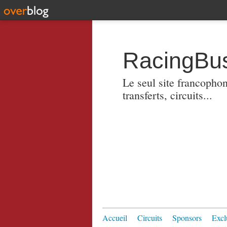
RacingBus
Le seul site francopho
transferts, circuits...
Accueil
Circuits
Sponsors
Excl