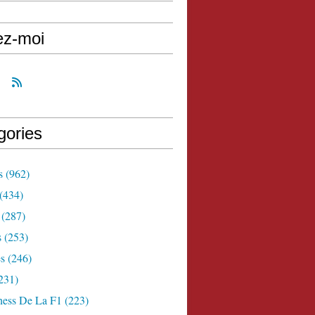
ez-moi
gories
s
(962)
(434)
(287)
s
(253)
s
(246)
231)
ness De La F1
(223)