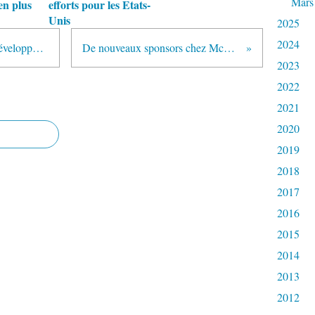
Mars
en plus
efforts pour les Etats-
Unis
2025
2024
Ferrari fait le plein de pilotes de développement
De nouveaux sponsors chez McLaren
2023
2022
2021
2020
2019
2018
2017
2016
2015
2014
2013
2012