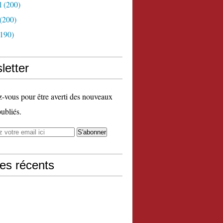
l
(200)
(200)
190)
letter
vous pour être averti des nouveaux
publiés.
les récents