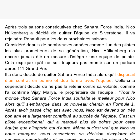
Après trois saisons consécutives chez Sahara Force India, Nico
Hülkenberg a décidé de quitter l'équipe de Silverstone. Il va
rejoindre Renault pour les deux prochaines saisons.
Considéré depuis de nombreuses années comme l'un des pilotes
les plus prometteurs de sa génération, Nico Hülkenberg n'a
encore jamais été en mesure d'intégrer une équipe de pointe.
Cela explique qu'il ne soit toujours pas monté sur un podium
après 111 Grand Prix.
Il a donc décidé de quitter Sahara Force India alors qu'
il disposait
d'un contrat en bonne et due forme avec l'équipe
. Celle-ci a
cependant décidé de ne pas le retenir contre sa volonté, comme
l'a confirmé Vijay Mallya, le propriétaire de l'équipe : "
Tout le
monde chez Sahara Force India souhaite le meilleur pour Nico
alors qu'il s'embarque dans un nouveau chemin en Formule 1.
Après avoir passé cinq ans avec nous, Nico est devenu un très
bon ami et a largement contribué au succès de l'équipe. C'est un
pilote exceptionnel, qui a marqué plus de points pour cette
équipe que n'importe qui d'autre. Même si c'est vrai que Nico va
nous manquer, nous respectons sa décision d'explorer de
nouvelles opportunités et ce serait une mauvaise chose de se