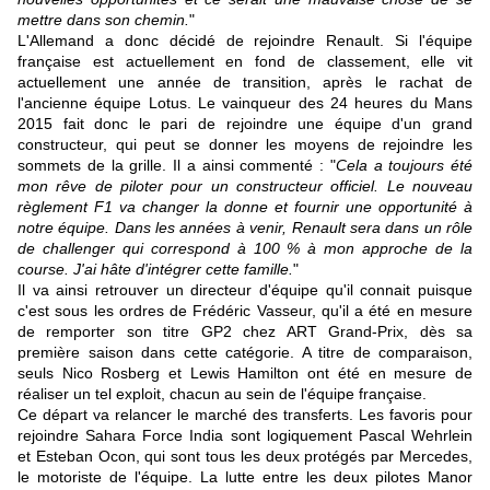
mettre dans son chemin.
"
L'Allemand a donc décidé de rejoindre Renault. Si l'équipe
française est actuellement en fond de classement, elle vit
actuellement une année de transition, après le rachat de
l'ancienne équipe Lotus. Le vainqueur des 24 heures du Mans
2015 fait donc le pari de rejoindre une équipe d'un grand
constructeur, qui peut se donner les moyens de rejoindre les
sommets de la grille. Il a ainsi commenté : "
Cela a toujours été
mon rêve de piloter pour un constructeur officiel. Le nouveau
règlement F1 va changer la donne et fournir une opportunité à
notre équipe. Dans les années à venir, Renault sera dans un rôle
de challenger qui correspond à 100 % à mon approche de la
course. J'ai hâte d'intégrer cette famille.
"
Il va ainsi retrouver un directeur d'équipe qu'il connait puisque
c'est sous les ordres de Frédéric Vasseur, qu'il a été en mesure
de remporter son titre GP2 chez ART Grand-Prix, dès sa
première saison dans cette catégorie. A titre de comparaison,
seuls Nico Rosberg et Lewis Hamilton ont été en mesure de
réaliser un tel exploit, chacun au sein de l'équipe française.
Ce départ va relancer le marché des transferts. Les favoris pour
rejoindre Sahara Force India sont logiquement Pascal Wehrlein
et Esteban Ocon, qui sont tous les deux protégés par Mercedes,
le motoriste de l'équipe. La lutte entre les deux pilotes Manor