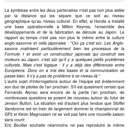
La symbiose entre les deux partenaires n'est pas non plus aidée
par la distance qui les sépare que ce soit au niveau
géographique qu'au niveau culturel. En effet, si Honda a installé
une base opérationnelle à Milton Keynes, l'ensemble des
développements et de la fabrication se déroule au Japon. Le
rapport au temps n'est pas non plus le même entre la culture
anglo-saxonne et celle japonaise : "
Oui ça c'est sûr. Les Anglo-
saxons maitrisent particulièrement bien les processus de la
Formule 1 et avoir un constructeur japonais qui construit ses
moteurs au Japon, c'est sûr qu'il y a quelques petits problèmes
culturels. Mais c'est logique : il y a déjà des différences entre
Européens. Donc on a mis des bases et la communication se
passe bien. Il n'y a pas de problème à ce niveau-là.
"
L'autre sujet d'interrogations autour de l'équipe est évidemment
son duo de pilotes de l'an prochain. S'il est quasiment certain que
Fernando Alonso sera encore de la partie l'an prochain, de
nombreuses questions se posent de nouveau autour du futur de
Jenson Button. La situation est d'autant plus tendue que Stoffel
Vandoorne est en train de largement dominer le championnat de
GP2 et Kevin Magnussen ne se voit pas faire une nouvelle saison
sans courir.
Eric Boullier souhaite néanmoins ne pas reproduire la même