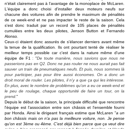
n'était clairement pas à l'avantage de la monoplace de McLaren.
L'équipe a donc choisi d'installer deux moteurs neufs sur
chacune des voitures afin de prendre le maximum de pénalités
de ce week-end et ne pas impacter le reste de la saison. Cela
s'est donc traduit par un record de 105 places de pénalités
cumulées entre les deux pilotes, Jenson Button et Fernando
Alonso.
Ceux-ci étaient donc assurés de s'élancer derniers avant même
la tenue de la qualification. Ils ont pourtant tenté de réaliser le
meilleur temps possible car c'est dans la nature même d'une
équipe de F1 : "
De toute manière, nous savions que nous ne
passerions pas en Q2. Donc ne pas rouler ne nous aurait pas fait
sauver un train de pneumatiques neufs. Et puis, nous sommes là
pour participer, pas pour être aussi économes. On a donc un
droit moral de rouler. Les pilotes, il n'y a que ça qui les intéresse.
En plus, avec le nombre de problèmes qu'on a eu ce week-end et
le peu de roulage, chaque opportunité de faire un tour, on la
prend
.
"
Depuis le début de la saison, la principale difficulté que rencontre
l'équipe est l'association entre son châssis et l'ensemble fourni
par Honda. Ainsi le dirigeant français estime que McLaren "
a un
bon châssis mais on n'a pas la meilleure voiture, non. Je pense
qu'on est 3ème ou 4ème. C'est déjà bien parce que ça veut dire