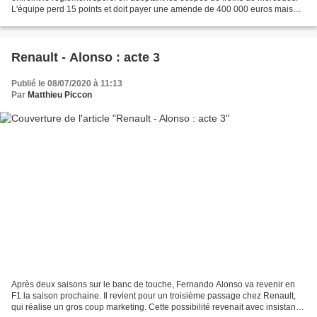
L'équipe perd 15 points et doit payer une amende de 400 000 euros mais
n'a pas besoin de nouvelles pièces....
Renault - Alonso : acte 3
Publié le 08/07/2020 à 11:13
Par
Matthieu Piccon
Après deux saisons sur le banc de touche, Fernando Alonso va revenir en
F1 la saison prochaine. Il revient pour un troisième passage chez Renault,
qui réalise un gros coup marketing. Cette possibilité revenait avec insistance