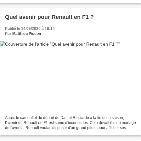
ces dernières semaines. Jusqu'à...
Quel avenir pour Renault en F1 ?
Publié le 14/05/2020 à 16:14
Par
Matthieu Piccon
Après le camouflet du départ de Daniel Ricciardo à la fin de la saison,
l'avenir de Renault en F1 est semé d'incertitudes. Cela devait être le mariage
de l'avenir : Renault voulait disposer d'un grand pilote pour afficher ses
ambitions, Daniel Ricciardo...