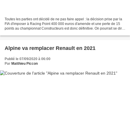
Toutes les parties ont décidé de ne pas faire appel : la décision prise par la
FIA d'imposer à Racing Point 400 000 euros d'amende et une perte de 15
points au championnat Constructeurs est donc définitive. On pourrait se dire
: « Tout ça pour ça ? »...
Alpine va remplacer Renault en 2021
Publié le 07/09/2020 à 06:00
Par
Matthieu Piccon