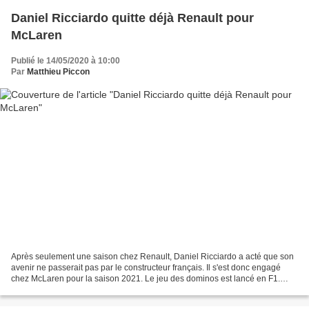
Daniel Ricciardo quitte déjà Renault pour
McLaren
Publié le 14/05/2020 à 10:00
Par
Matthieu Piccon
Après seulement une saison chez Renault, Daniel Ricciardo a acté que son
avenir ne passerait pas par le constructeur français. Il s'est donc engagé
chez McLaren pour la saison 2021. Le jeu des dominos est lancé en F1.
Alors qu'il y a encore une semaine...