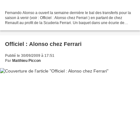
Fernando Alonso a ouvert la semaine dernière le bal des transferts pour la
saison à venir (voir : Officiel : Alonso chez Ferrari ) en partant de chez
Renault au profit de la Scuderia Ferrari. Un baquet dans une écurie de
premier plan comme celle au losange...
Officiel : Alonso chez Ferrari
Publié le 30/09/2009 à 17:51
Par
Matthieu Piccon