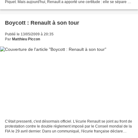
Piquet. Mais aujourd'hui, Renault a apporté une certitude : elle se sépare de
son directeur d'équipe,...
Boycott : Renault à son tour
Publié le 13/05/2009 à 20:35
Par
Matthieu Piccon
C'était pressenti, c'est désormais officiel. L'écurie Renault se joint au front de
protestation contre le double règlement imposé par le Conseil mondial de la
FIA le 29 avril dernier. Dans un communiqué, l'écurie française déclare
qu'elle ne peut accepter...