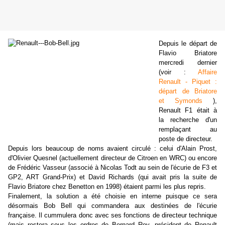
Depuis le départ de
Flavio Briatore
mercredi dernier
(voir :
Affaire
Renault - Piquet :
départ de Briatore
et Symonds
),
Renault F1 était à
la recherche d'un
remplaçant au
poste de directeur.
Depuis lors beaucoup de noms avaient circulé : celui d'Alain Prost,
d'Olivier Quesnel (actuellement directeur de Citroen en WRC) ou encore
de Frédéric Vasseur (associé à Nicolas Todt au sein de l'écurie de F3 et
GP2, ART Grand-Prix) et David Richards (qui avait pris la suite de
Flavio Briatore chez Benetton en 1998) étaient parmi les plus repris.
Finalement, la solution a été choisie en interne puisque ce sera
désormais Bob Bell qui commandera aux destinées de l'écurie
française. Il cummulera donc avec ses fonctions de directeur technique
(mais restera sous les ordres de Bernard Rey, président de Renault